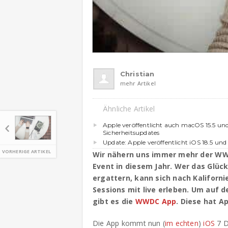
Christian
mehr Artikel
Ähnliche Artikel
Apple veröffentlicht auch macOS 15.5 un
Sicherheitsupdates
Update: Apple veröffentlicht iOS 18.5 und
VORHERIGE ARTIKEL
Wir nähern uns immer mehr der WW
Event in diesem Jahr. Wer das Glüc
ergattern, kann sich nach Kaliforn
Sessions mit live erleben. Um auf d
gibt es die
WWDC App
. Diese hat Ap
Die App kommt nun (
im echten
)
iOS
7 D