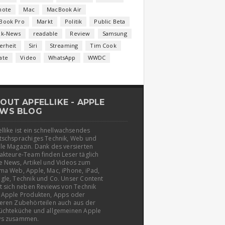
note
Mac
MacBook Air
Book Pro
Markt
Politik
Public Beta
ck-News
readable
Review
Samsung
erheit
Siri
Streaming
Tim Cook
ate
Video
WhatsApp
WWDC
OUT APFELLIKE - APPLE
WS BLOG
llike ist ein schnellwachsendes
tschsprachiges Technik, Web und
le Magazin. Dank des versierten
akteure-Team finden Leser täglich
e News, Artikel und Videos zum
ma Web, Apple, Mac, iPhone, iPad,
gle, Technik und Co. Unser Content
t sich neben Reviews von Technik
 Apple Produkten, Apps oder
eren Zubehörteilen auch aus der
üchteküche und allgemeinen Apple
s zusammen.