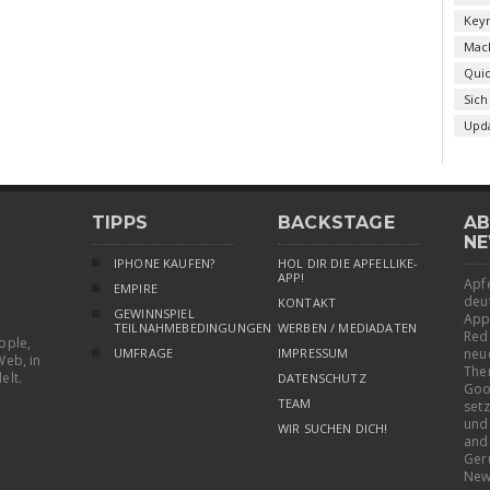
Key
Mac
Qui
Sich
Upd
TIPPS
BACKSTAGE
AB
NE
IPHONE KAUFEN?
HOL DIR DIE APFELLIKE-
APP!
Apfe
EMPIRE
deu
KONTAKT
GEWINNSPIEL
App
TEILNAHMEBEDINGUNGEN
WERBEN / MEDIADATEN
Red
pple,
UMFRAGE
IMPRESSUM
neu
Web, in
The
elt.
DATENSCHUTZ
Goo
TEAM
setz
und
WIR SUCHEN DICH!
and
Ger
New