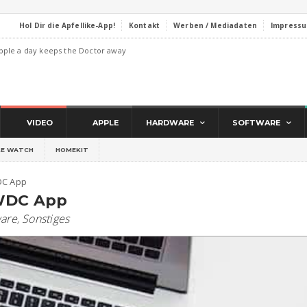
Hol Dir die Apfellike-App!
Kontakt
Werben / Mediadaten
Impress
pple a day keeps the Doctor away
VIDEO
APPLE
HARDWARE
SOFTWARE
LE WATCH
HOMEKIT
DC App
WWDC App
ware
,
Sonstiges