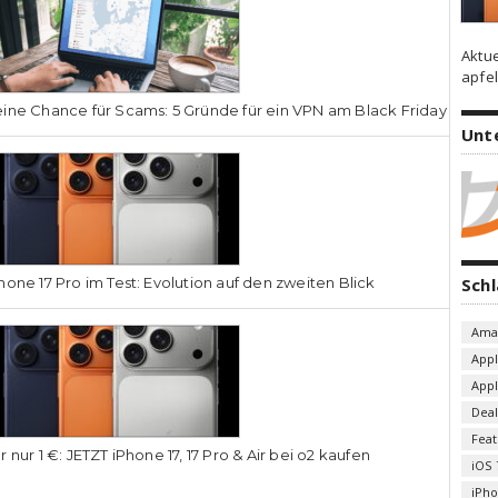
Aktu
apfel
ine Chance für Scams: 5 Gründe für ein VPN am Black Friday
Unt
hone 17 Pro im Test: Evolution auf den zweiten Blick
Sch
Ama
App
App
Deal
Fea
r nur 1 €: JETZT iPhone 17, 17 Pro & Air bei o2 kaufen
iOS 
iPh