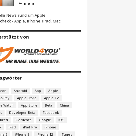
mehr

elle News rund um Apple
check - Apple, iPhone, iPad, Mac
erstützt von
lagwörter
zon
Android
App
Apple
le-Pay
Apple Store
Apple TV
le Watch
App Store
Beta
China
s
Developer Beta
Facebook
tured
Gerüchte
Google
iOS
7
iPad
iPad Pro
iPhone
one 6
iPhone 8
iPhone 12
iTunes