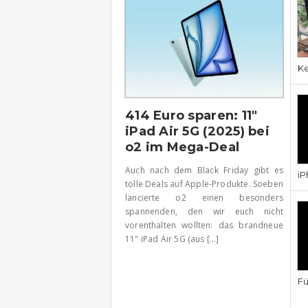
Ke
414 Euro sparen: 11″
iPad Air 5G (2025) bei
o2 im Mega-Deal
Auch nach dem Black Friday gibt es
iP
tolle Deals auf Apple-Produkte. Soeben
lancierte o2 einen besonders
spannenden, den wir euch nicht
vorenthalten wollten: das brandneue
11" iPad Air 5G (aus [...]
Fü