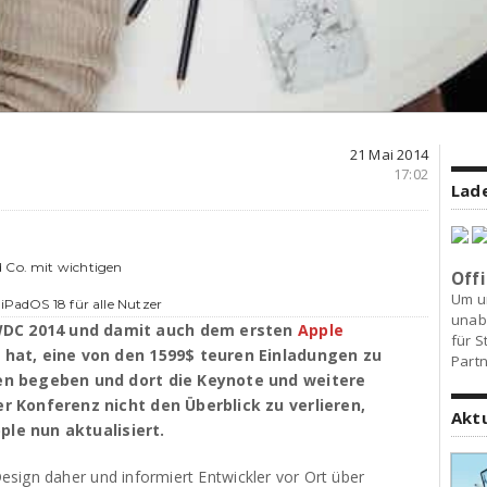
21 Mai 2014
17:02
Lade
d Co. mit wichtigen
Offi
Um u
 iPadOS 18 für alle Nutzer
unab
DC 2014 und damit auch dem ersten
Apple
für S
k hat, eine von den 1599$ teuren Einladungen zu
Partn
ien begeben und dort die Keynote und weitere
er Konferenz nicht den Überblick zu verlieren,
Akt
ple nun aktualisiert.
esign daher und informiert Entwickler vor Ort über