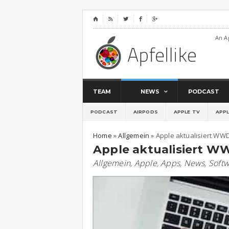
⌂




An A
TEAM
NEWS
PODCAST
PODCAST
AIRPODS
APPLE TV
APP
Home
»
Allgemein
»
Apple aktualisiert WW
Apple aktualisiert 
Allgemein
,
Apple
,
Apps
,
News
,
Soft