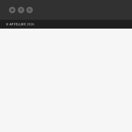



©
APFELLIKE
2026.