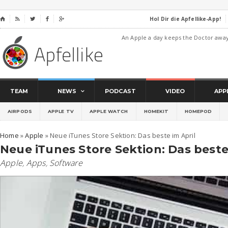
Hol Dir die Apfellike-App!
⌂




An Apple a day keeps the Doctor awa
TEAM
NEWS
PODCAST
VIDEO
APP
AIRPODS
APPLE TV
APPLE WATCH
HOMEKIT
HOMEPOD
Home
»
Apple
»
Neue iTunes Store Sektion: Das beste im April
Neue iTunes Store Sektion: Das beste
Apple
,
Apps
,
Software