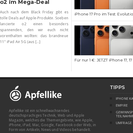
o2 im Mega-Deal
Auch nach dem Black Friday gibt es
iPhone 17 Pro im Test: Evoluti
tolle Deals auf Apple-Produkte. Soeben
lancierte o2 einen besonders
spannenden, den wir euch nicht
vorenthalten wollten: das brandneue
11" iPad Air 5G (aus [...]
Für nur 1 €: JETZT iPhone 17, 1
TIPPS
IPHONE K
EMPIRE
Apfellike ist ein schnellwachsendes
GEWINNSP
deutschsprachiges Technik, Web und Apple
TEILNAHM
Magazin, welches die Themengebiete, wie Apple,
UMFRAGE
iPhone, iPad, Mac, Google, Facebook oder Web, in
Form von Artikeln, News und Videos behandelt.