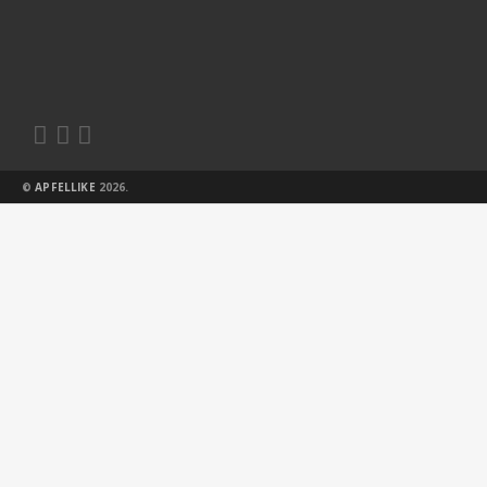



©
APFELLIKE
2026.