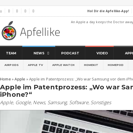
Hol Dir die Apfellike-App!
⌂




An Apple a day keeps the Doctor awa
TEAM
NEWS
PODCAST
VIDEO
APP
AIRPODS
APPLE TV
APPLE WATCH
HOMEKIT
HOMEPOD
Home
»
Apple
»
Apple im Patentprozess: „Wo war Samsung vor dem iPh
Apple im Patentprozess: „Wo war S
iPhone?“
Apple
,
Google
,
News
,
Samsung
,
Software
,
Sonstiges