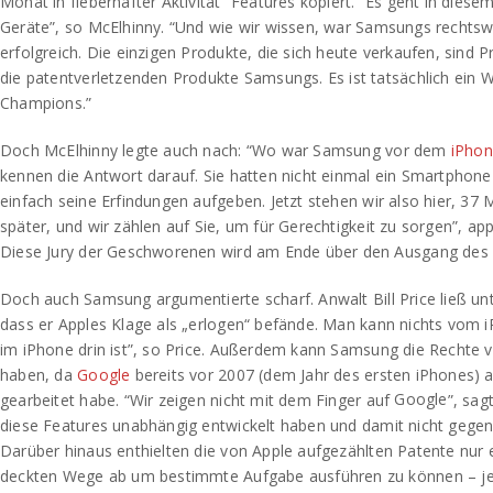
Monat in fieberhafter Aktivität” Features kopiert. “Es geht in diese
Geräte”, so McElhinny. “Und wie wir wissen, war Samsungs rechtswi
erfolgreich. Die einzigen Produkte, die sich heute verkaufen, sind
die patentverletzenden Produkte Samsungs. Es ist tatsächlich ein 
Champions.”
Doch McElhinny legte auch nach: “Wo war Samsung vor dem
iPho
kennen die Antwort darauf. Sie hatten nicht einmal ein Smartphone
einfach seine Erfindungen aufgeben. Jetzt stehen wir also hier, 37 
später, und wir zählen auf Sie, um für Gerechtigkeit zu sorgen”, appel
Diese Jury der Geschworenen wird am Ende über den Ausgang des 
Doch auch Samsung argumentierte scharf. Anwalt Bill Price ließ un
dass er Apples Klage als „erlogen“ befände. Man kann nichts vom i
im iPhone drin ist”, so Price. Außerdem kann Samsung die Rechte vo
haben, da
Google
bereits vor 2007 (dem Jahr des ersten iPhones) 
Google
gearbeitet habe. “Wir zeigen nicht mit dem Finger auf
”, sag
diese Features unabhängig entwickelt haben und damit nicht gegen
Darüber hinaus enthielten die von Apple aufgezählten Patente nur
deckten Wege ab um bestimmte Aufgabe ausführen zu können – je