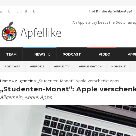
Hol Dir die Apfellike-App!
⌂




An Apple a day keeps the Doctor awa
TEAM
NEWS
PODCAST
VIDEO
APP
PODCAST
AIRPODS
APPLE TV
APPLE WATCH
HOMEKIT
Home
»
Allgemein
»
„Studenten-Monat“: Apple verschenkt Apps
„Studenten-Monat“: Apple verschen
Allgemein
,
Apple
,
Apps