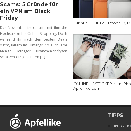
Scams: 5 Gründe für
ein VPN am Black
Friday
Für nur 1 €: JETZT iPhone 17, 1
Der November ist da und mit ihm die
Hochsaison für Online-Shopping. Doch
während ihr nach den besten Deals
sucht, lauern im Hintergrund auch jede
Menge Betrüger. Branchenanalysen
schätzen die gesamten [...]
ONLINE: LIVETICKER zum iPhon
Apfellike.com!
TIPPS
IPHONE K