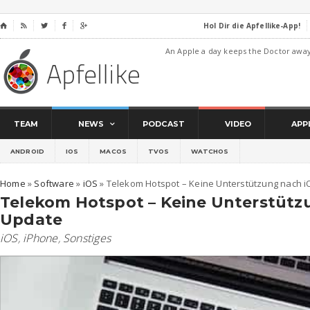
Hol Dir die Apfellike-App!
⌂




An Apple a day keeps the Doctor awa
TEAM
NEWS
PODCAST
VIDEO
APP
ANDROID
IOS
MACOS
TVOS
WATCHOS
Home
»
Software
»
iOS
»
Telekom Hotspot – Keine Unterstützung nach 
Telekom Hotspot – Keine Unterstütz
Update
iOS
,
iPhone
,
Sonstiges