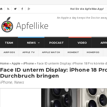
Hol Dir die Apfellike-App!
⌂




An Apple a day keeps the Doctor awa
TEAM
NEWS
PODCAST
VIDEO
APP
AIRPODS
APPLE TV
APPLE WATCH
HOMEKIT
HOMEPOD
Home
»
Apple
»
iPhone
»
Face ID unterm Display: iPhone 18 Pro könnte
Face ID unterm Display: iPhone 18 P
Durchbruch bringen
iPhone
,
News