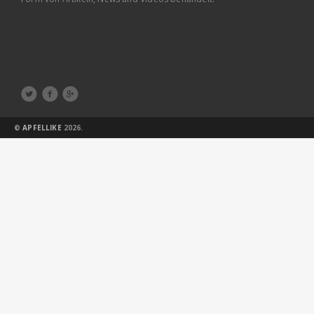



©
APFELLIKE
2026.