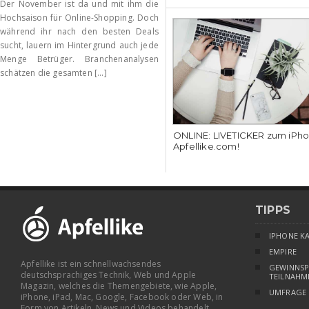
Der November ist da und mit ihm die
Hochsaison für Online-Shopping. Doch
während ihr nach den besten Deals
sucht, lauern im Hintergrund auch jede
Menge Betrüger. Branchenanalysen
schätzen die gesamten [...]
ONLINE: LIVETICKER zum iPhon
Apfellike.com!
TIPPS
IPHONE K
EMPIRE
Apfellike ist ein schnellwachsendes
GEWINNSP
deutschsprachiges Technik, Web und Apple
TEILNAHM
Magazin, welches die Themengebiete, wie Apple,
UMFRAGE
iPhone, iPad, Mac, Google, Facebook oder Web, in
Form von Artikeln, News und Videos behandelt.