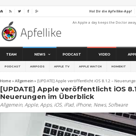
Hol Dir die Apfellike-App!
⌂




An Apple a day keeps the Doctor awa
TEAM
NEWS
PODCAST
VIDEO
APP
PODCAST
AIRPODS
APPLE TV
APPLE WATCH
HOMEKIT
Home
»
Allgemein
»
[UPDATE] Apple veröffentlicht iOS 8.1.2 – Neuerunge
[UPDATE] Apple veröffentlicht iOS 8.1
Neuerungen im Überblick
Allgemein
,
Apple
,
Apps
,
iOS
,
iPad
,
iPhone
,
News
,
Software