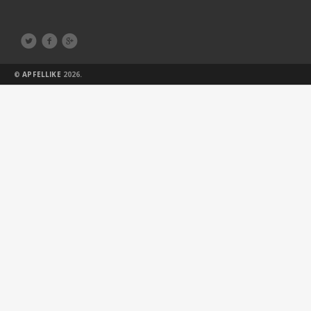



©
APFELLIKE
2026.