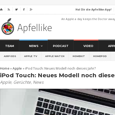
Hol Dir die Apfellike-App!
⌂




An Apple a day keeps the Doctor awa
TEAM
NEWS
PODCAST
VIDEO
APP
AIRPODS
APPLE TV
APPLE WATCH
HOMEKIT
HOMEPOD
Home
»
Apple
»
iPod Touch: Neues Modell noch dieses Jahr?
iPod Touch: Neues Modell noch diese
Apple
,
Gerüchte
,
News