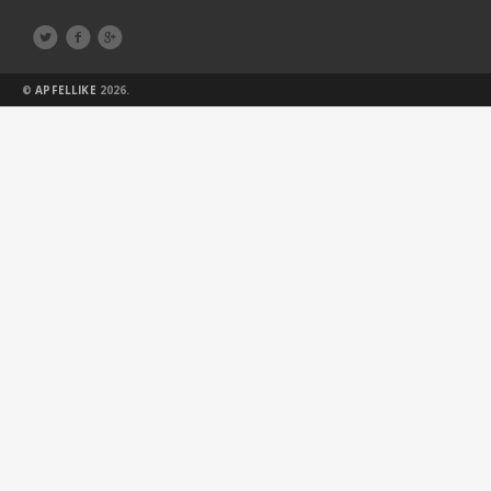



©
APFELLIKE
2026.