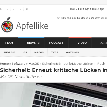
Hol Dir die Apfellike-App!
⌂




An Apple a day keeps the Doctor awa
TEAM
NEWS
PODCAST
VIDEO
APP
ANDROID
IOS
MACOS
TVOS
WATCHOS
Home
»
Software
»
MacOS
»
Sicherheit: Erneut kritische Lücken in Flash
Sicherheit: Erneut kritische Lücken i
MacOS
,
News
,
Software