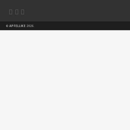



©
APFELLIKE
2026.