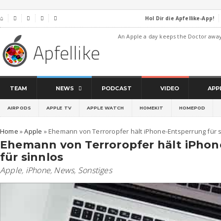
Hol Dir die Apfellike-App!
⌂




An Apple a day keeps the Doctor awa
TEAM
NEWS
PODCAST
VIDEO
APP
AIRPODS
APPLE TV
APPLE WATCH
HOMEKIT
HOMEPOD
Home
»
Apple
»
Ehemann von Terroropfer hält iPhone-Entsperrung für s
Ehemann von Terroropfer hält iPho
für sinnlos
Apple
,
iPhone
,
News
,
Sonstiges