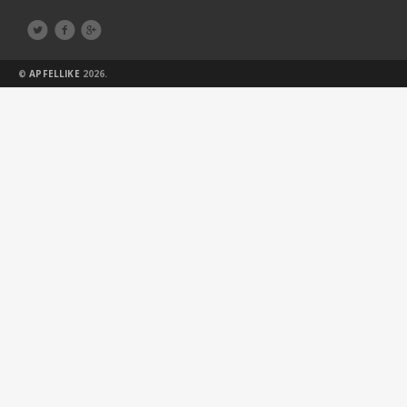



©
APFELLIKE
2026.