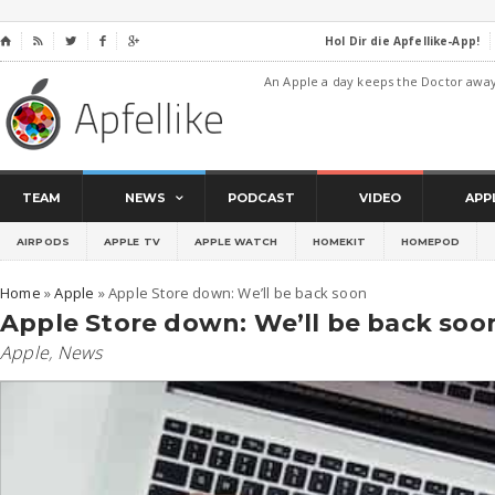
Hol Dir die Apfellike-App!
⌂




An Apple a day keeps the Doctor awa
TEAM
NEWS
PODCAST
VIDEO
APP
AIRPODS
APPLE TV
APPLE WATCH
HOMEKIT
HOMEPOD
Home
»
Apple
»
Apple Store down: We’ll be back soon
Apple Store down: We’ll be back soo
Apple
,
News