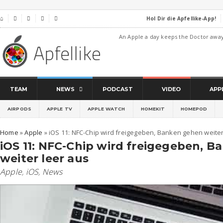
Hol Dir die Apfellike-App!
⌂




An Apple a day keeps the Doctor awa
TEAM
NEWS
PODCAST
VIDEO
APP
AIRPODS
APPLE TV
APPLE WATCH
HOMEKIT
HOMEPOD
Home
»
Apple
»
iOS 11: NFC-Chip wird freigegeben, Banken gehen weiter
iOS 11: NFC-Chip wird freigegeben, 
weiter leer aus
Apple
,
iOS
,
News