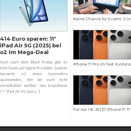
Keine Chance für Scams: 5 Gr
414 Euro sparen: 11″
iPad Air 5G (2025) bei
o2 im Mega-Deal
Auch nach dem Black Friday gibt es
iPhone 17 Pro im Test: Evoluti
tolle Deals auf Apple-Produkte. Soeben
lancierte o2 einen besonders
spannenden, den wir euch nicht
vorenthalten wollten: das brandneue
11" iPad Air 5G (aus [...]
Für nur 1 €: JETZT iPhone 17, 1