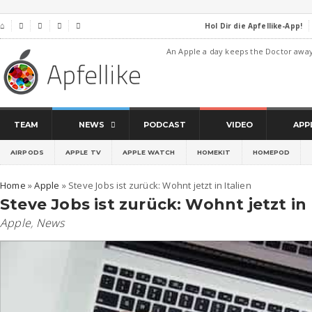
Hol Dir die Apfellike-App!
⌂




An Apple a day keeps the Doctor awa
TEAM
NEWS
PODCAST
VIDEO
APP
AIRPODS
APPLE TV
APPLE WATCH
HOMEKIT
HOMEPOD
Home
»
Apple
»
Steve Jobs ist zurück: Wohnt jetzt in Italien
Steve Jobs ist zurück: Wohnt jetzt in 
Apple
,
News