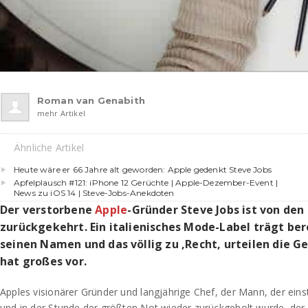
Roman van Genabith
mehr Artikel
Ähnliche Artikel
Heute wäre er 66 Jahre alt geworden: Apple gedenkt Steve Jobs
Apfelplausch #121: iPhone 12 Gerüchte | Apple-Dezember-Event |
News zu iOS 14 | Steve-Jobs-Anekdoten
Der verstorbene
Apple
-Gründer Steve Jobs ist von den
zurückgekehrt. Ein italienisches Mode-Label trägt bere
seinen Namen und das völlig zu ‚Recht, urteilen die Ge
hat großes vor.
Apples visionärer Gründer und langjährige Chef, der Mann, der eins
und in der Stunde der größten Not wieder zurückgeholt wurde, der