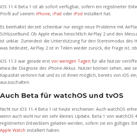
iOS 11.4 Beta 1 ist ab sofort verfügbar, sofern ein registrierter En
Profil auf seinem
iPhone
,
iPad
oder
iPod
installiert hat.
Es beinhaltet derzeit scheinbar nur einige neue Probleme mit AirPl
Schlüsselbund. Ob Apple etwas hinsichtlich AirPlay 2 und den Messa
ist unklar. Zumindest die Unterstützung für den Stereomodus des 
was bedeutet, AirPlay 2 ist in Teilen wieder zurück, die Frage ist, ob
iOS 11.3 war gerade erst
vor wenigen Tagen
für alle Nutzer veröffe
etwa die Diagnose des iPhone-Akkus. Nutzer können sehen, wie sehr
Kapazität verloren hat und es ist ihnen möglich, bereits von iOS ei
auszuschalten.
Auch Beta für watchOS und tvOS
Nicht nur iOS 11.4 Beta 1 ist heute erschienen: Auch watchOS erhie
wenn auch wohl nur ein sehr kleines Update. Beta 1 von watchOS 4
registrierten Entwicklern geladen werden, sofern sie ein gültiges Ent
Apple Watch
installiert haben.