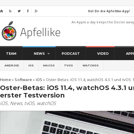
Hol Dir die Apfellike-App!
⌂




An Apple a day keeps the Doctor awa
TEAM
NEWS
PODCAST
VIDEO
APP
ANDROID
IOS
MACOS
TVOS
WATCHOS
Home
»
Software
»
iOS
»
Oster-Betas: iOS 11.4, watchOS 4.3.1 und tvOS 1
Oster-Betas: iOS 11.4, watchOS 4.3.1 u
erster Testversion
iOS
,
News
,
tvOS
,
watchOS