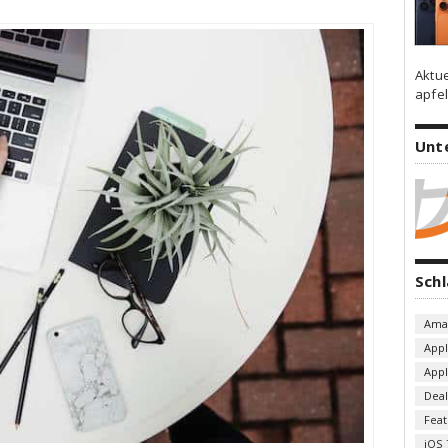
Aktu
apfel
Unt
Sch
Ama
App
App
Deal
Fea
iOS 