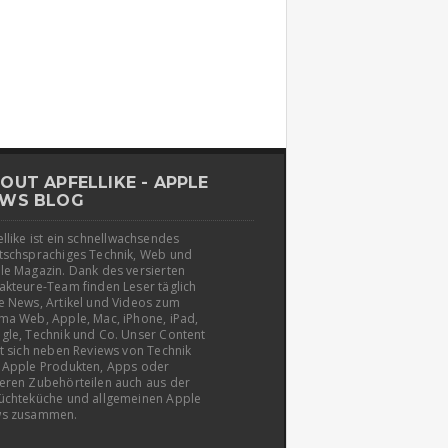
OUT APFELLIKE - APPLE
WS BLOG
llike ist ein schnellwachsendes
tschsprachiges Technik, Web und
le Magazin. Dank des versierten
akteure-Team finden Leser täglich
e News, Artikel und Videos zum
ma Web, Apple, Mac, iPhone, iPad,
gle, Technik und Co. Unser Content
t sich neben Reviews von Technik
 Apple Produkten, Apps oder
eren Zubehörteilen auch aus der
üchteküche und allgemeinen Apple
s zusammen.