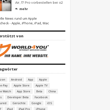
Air, 17 Pro vorbestellen bei o2
mehr

elle News rund um Apple
check - Apple, iPhone, iPad, Mac
erstützt von
lagwörter
zon
Android
App
Apple
le-Pay
Apple Store
Apple TV
le Watch
App Store
Beta
China
s
Developer Beta
Facebook
tured
Gerüchte
Google
iOS
7
iPad
iPad Pro
iPhone