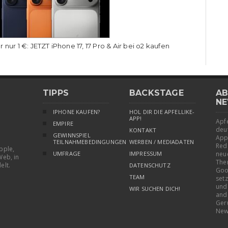
r nur 1 €: JETZT iPhone 17, 17 Pro & Air bei o2 kaufen
TIPPS
BACKSTAGE
AB
NE
IPHONE KAUFEN?
HOL DIR DIE APFELLIKE-
APP!
Apfe
EMPIRE
deu
KONTAKT
GEWINNSPIEL
App
TEILNAHMEBEDINGUNGEN
WERBEN / MEDIADATEN
Red
pple,
UMFRAGE
IMPRESSUM
neu
Web, in
The
elt.
DATENSCHUTZ
Goo
TEAM
setz
und
WIR SUCHEN DICH!
and
Ger
New