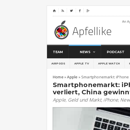
⌂




An A
TEAM
NEWS
PODCAST
AIRPODS
APPLE TV
APPLE WATCH
Home
»
Apple
»
Smartphonemarkt: iPhone s
Smartphonemarkt: iP
verliert, China gewinn
Apple
,
Geld und Markt
,
iPhone
,
New