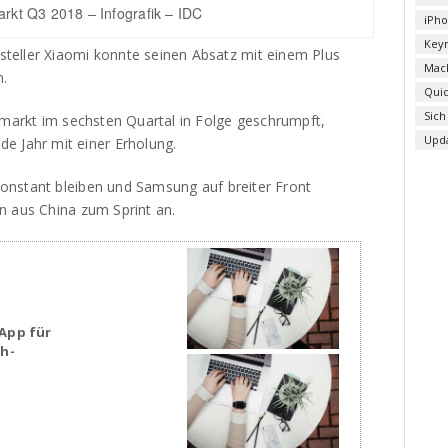
kt Q3 2018 – Infografik – IDC
iPh
Key
teller Xiaomi konnte seinen Absatz mit einem Plus
Mac
n.
Qui
Sich
emarkt im sechsten Quartal in Folge geschrumpft,
Upd
e Jahr mit einer Erholung.
konstant bleiben und Samsung auf breiter Front
n aus China zum Sprint an.
App für
sh-