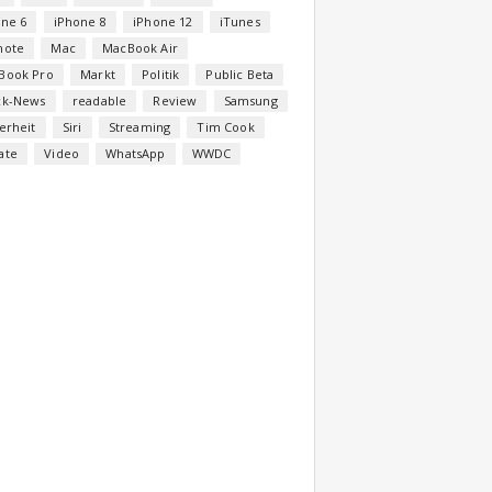
one 6
iPhone 8
iPhone 12
iTunes
note
Mac
MacBook Air
Book Pro
Markt
Politik
Public Beta
ck-News
readable
Review
Samsung
erheit
Siri
Streaming
Tim Cook
ate
Video
WhatsApp
WWDC