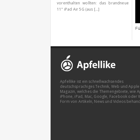
vorenthalten wollten: das brandneue
11" iPad Air 5G (aus [...]
Fü
Apfellike ist ein schnellwachsendes
deutschsprachiges Technik, Web und Apple
Magazin, welches die Themengebiete, wie A
iPhone, iPad, Mac, Google, Facebook oder 
Form von Artikeln, News und Videos behand