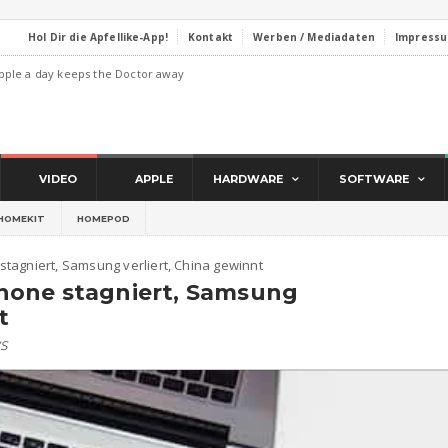
Hol Dir die Apfellike-App!
Kontakt
Werben / Mediadaten
Impress
pple a day keeps the Doctor away
VIDEO
APPLE
HARDWARE
SOFTWARE
HOMEKIT
HOMEPOD
tagniert, Samsung verliert, China gewinnt
hone stagniert, Samsung
t
s