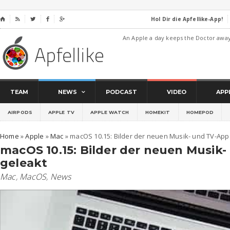
Hol Dir die Apfellike-App!
⌂




An Apple a day keeps the Doctor awa
TEAM
NEWS
PODCAST
VIDEO
APP
AIRPODS
APPLE TV
APPLE WATCH
HOMEKIT
HOMEPOD
Home
»
Apple
»
Mac
»
macOS 10.15: Bilder der neuen Musik- und TV-App
macOS 10.15: Bilder der neuen Musik
geleakt
Mac
,
MacOS
,
News