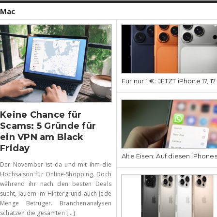
Mac
Für nur 1 €: JETZT iPhone 17, 1
Keine Chance für
Scams: 5 Gründe für
ein VPN am Black
Friday
Alte Eisen: Auf diesen iPhone
Der November ist da und mit ihm die
Hochsaison für Online-Shopping. Doch
während ihr nach den besten Deals
sucht, lauern im Hintergrund auch jede
Menge Betrüger. Branchenanalysen
schätzen die gesamten [...]