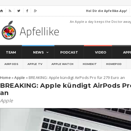
Hol Dir die Apfellike-App!
⌂




An Apple a day keeps the Doctor awa
TEAM
NEWS
PODCAST
VIDEO
APP
AIRPODS
APPLE TV
APPLE WATCH
HOMEKIT
HOMEPOD
Home
»
Apple
»
BREAKING: Apple kündigt AirPods Pro für 279 Euro an
BREAKING: Apple kündigt AirPods Pro
an
Apple