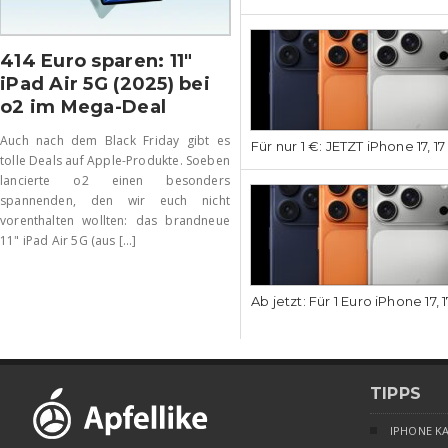
414 Euro sparen: 11″
iPad Air 5G (2025) bei
o2 im Mega-Deal
Auch nach dem Black Friday gibt es
Für nur 1 €: JETZT iPhone 17, 1
tolle Deals auf Apple-Produkte. Soeben
lancierte o2 einen besonders
spannenden, den wir euch nicht
vorenthalten wollten: das brandneue
11" iPad Air 5G (aus [...]
Ab jetzt: Für 1 Euro iPhone 17, 
TIPPS
IPHONE K