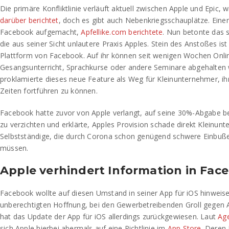
Die primäre Konfliktlinie verläuft aktuell zwischen Apple und Epic, w
darüber berichtet
, doch es gibt auch Nebenkriegsschauplätze. Eine
Facebook aufgemacht,
Apfellike.com berichtete
. Nun betonte das 
die aus seiner Sicht unlautere Praxis Apples. Stein des Anstoßes i
Plattform von Facebook. Auf ihr können seit wenigen Wochen Onli
Gesangsunterricht, Sprachkurse oder andere Seminare abgehalten
proklamierte dieses neue Feature als Weg für Kleinunternehmer, ih
Zeiten fortführen zu können.
Facebook hatte zuvor von Apple verlangt, auf seine 30%-Abgabe be
zu verzichten und erklärte, Apples Provision schade direkt Kleinun
Selbstständige, die durch Corona schon genügend schwere Einbuß
müssen.
Apple verhindert Information in Fa
Facebook wollte auf diesen Umstand in seiner App für iOS hinweise
unberechtigten Hoffnung, bei den Gewerbetreibenden Groll gegen 
hat das Update der App für iOS allerdings zurückgewiesen. Laut
Ag
sich Apple hierbei abermals auf eine Richtlinie im
App Store
. Deren