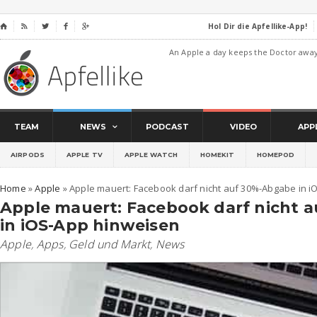
Hol Dir die Apfellike-App!
⌂




An Apple a day keeps the Doctor awa
TEAM
NEWS
PODCAST
VIDEO
APP
AIRPODS
APPLE TV
APPLE WATCH
HOMEKIT
HOMEPOD
Home
»
Apple
»
Apple mauert: Facebook darf nicht auf 30%-Abgabe in 
Apple mauert: Facebook darf nicht 
in iOS-App hinweisen
Apple
,
Apps
,
Geld und Markt
,
News