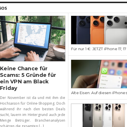
iOS
Für nur 1 €: JETZT iPhone 17, 1
Keine Chance für
Scams: 5 Gründe für
ein VPN am Black
Friday
Alte Eisen: Auf diesen iPhone
Der November ist da und mit ihm die
Hochsaison für Online-Shopping. Doch
während ihr nach den besten Deals
sucht, lauern im Hintergrund auch jede
Menge Betrüger. Branchenanalysen
schätzen die gesamten [...]