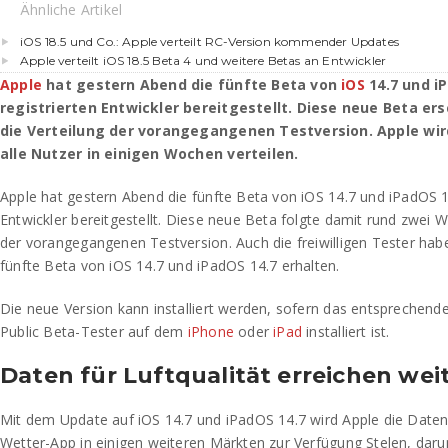
Ähnliche Artikel
iOS 18.5 und Co.: Apple verteilt RC-Version kommender Updates
Apple verteilt iOS 18.5 Beta 4 und weitere Betas an Entwickler
Apple
hat gestern Abend die fünfte Beta von
iOS
14.7 und iP
registrierten Entwickler bereitgestellt. Diese neue Beta e
die Verteilung der vorangegangenen Testversion. Apple wir
alle Nutzer in einigen Wochen verteilen.
Apple hat gestern Abend die fünfte Beta von iOS 14.7 und iPadOS 14.
Entwickler bereitgestellt. Diese neue Beta folgte damit rund zwei 
der vorangegangenen Testversion. Auch die freiwilligen Tester ha
fünfte Beta von iOS 14.7 und iPadOS 14.7 erhalten.
Die neue Version kann installiert werden, sofern das entsprechende 
Public Beta-Tester auf dem
iPhone
oder
iPad
installiert ist.
Daten für Luftqualität erreichen wei
Mit dem Update auf iOS 14.7 und iPadOS 14.7 wird Apple die Daten z
Wetter-App in einigen weiteren Märkten zur Verfügung Stelen, daru