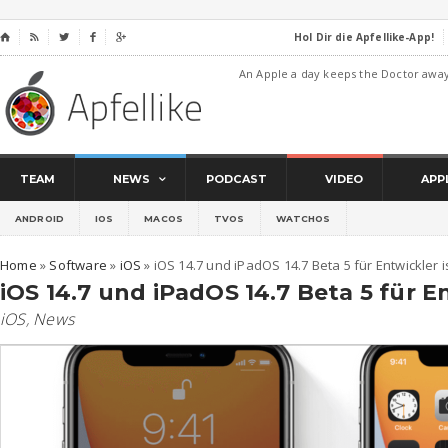
Hol Dir die Apfellike-App!
⌂




An Apple a day keeps the Doctor awa
TEAM
NEWS
PODCAST
VIDEO
APP
ANDROID
IOS
MACOS
TVOS
WATCHOS
Home
»
Software
»
iOS
»
iOS 14.7 und iPadOS 14.7 Beta 5 für Entwickler i
iOS 14.7 und iPadOS 14.7 Beta 5 für En
iOS
,
News