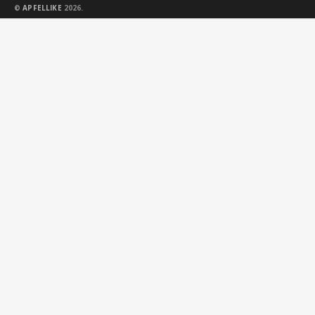
©
APFELLIKE
2026.