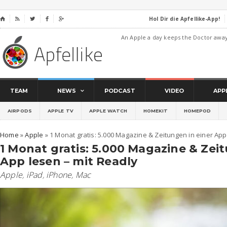
Hol Dir die Apfellike-App!
⌂




An Apple a day keeps the Doctor awa
TEAM
NEWS
PODCAST
VIDEO
APP
AIRPODS
APPLE TV
APPLE WATCH
HOMEKIT
HOMEPOD
Home
»
Apple
»
1 Monat gratis: 5.000 Magazine & Zeitungen in einer App
1 Monat gratis: 5.000 Magazine & Zei
App lesen – mit Readly
Apple
,
iPad
,
iPhone
,
Mac