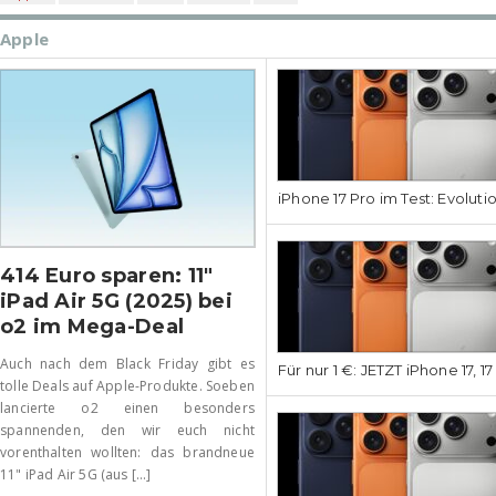
Apple
iPhone 17 Pro im Test: Evoluti
414 Euro sparen: 11″
iPad Air 5G (2025) bei
o2 im Mega-Deal
Auch nach dem Black Friday gibt es
Für nur 1 €: JETZT iPhone 17, 1
tolle Deals auf Apple-Produkte. Soeben
lancierte o2 einen besonders
spannenden, den wir euch nicht
vorenthalten wollten: das brandneue
11" iPad Air 5G (aus [...]