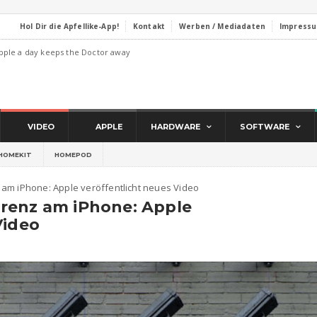
Hol Dir die Apfellike-App!
Kontakt
Werben / Mediadaten
Impress
pple a day keeps the Doctor away
VIDEO
APPLE
HARDWARE
SOFTWARE
HOMEKIT
HOMEPOD
am iPhone: Apple veröffentlicht neues Video
renz am iPhone: Apple
Video