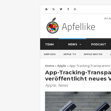
⌂




An A
TEAM
NEWS
PODCAST
AIRPODS
APPLE TV
APPLE WATCH
Home
»
Apple
»
App-Tracking-Transparenz 
App-Tracking-Transpa
veröffentlicht neues 
Apple
,
News