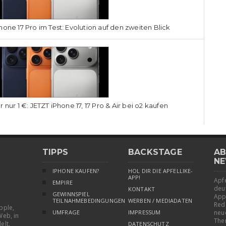
hone 17 Pro im Test: Evolution auf den zweiten Blick
r nur 1 €: JETZT iPhone 17, 17 Pro & Air bei o2 kaufen
TIPPS
BACKSTAGE
AB
NE
IPHONE KAUFEN?
HOL DIR DIE APFELLIKE-
APP!
Apfe
EMPIRE
deu
KONTAKT
GEWINNSPIEL
App
TEILNAHMEBEDINGUNGEN
WERBEN / MEDIADATEN
Red
pple,
UMFRAGE
IMPRESSUM
neu
Web, in
The
elt.
DATENSCHUTZ