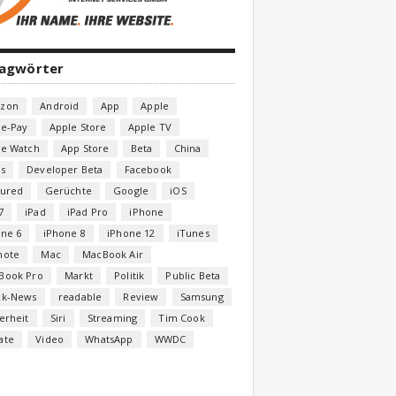
lagwörter
zon
Android
App
Apple
le-Pay
Apple Store
Apple TV
le Watch
App Store
Beta
China
s
Developer Beta
Facebook
tured
Gerüchte
Google
iOS
7
iPad
iPad Pro
iPhone
one 6
iPhone 8
iPhone 12
iTunes
note
Mac
MacBook Air
Book Pro
Markt
Politik
Public Beta
ck-News
readable
Review
Samsung
erheit
Siri
Streaming
Tim Cook
ate
Video
WhatsApp
WWDC