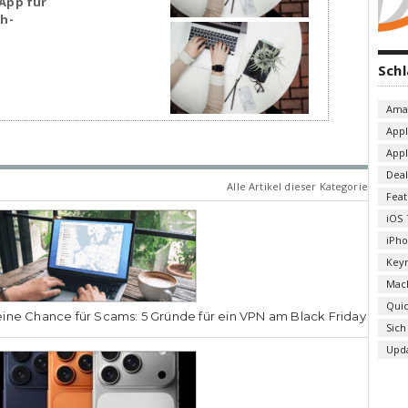
App für
sh-
Sch
Ama
App
App
Deal
Alle Artikel dieser Kategorie
Fea
iOS 
iPh
Key
Mac
Qui
ine Chance für Scams: 5 Gründe für ein VPN am Black Friday
Sich
Upd