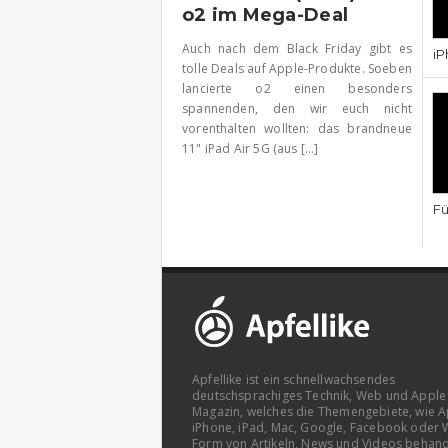
o2 im Mega-Deal
Auch nach dem Black Friday gibt es
iP
tolle Deals auf Apple-Produkte. Soeben
lancierte o2 einen besonders
spannenden, den wir euch nicht
vorenthalten wollten: das brandneue
11" iPad Air 5G (aus [...]
Fü
Apfellike ist ein schnellwachsendes
deutschsprachiges Technik, Web und Apple
Magazin, welches die Themengebiete, wie A
iPhone, iPad, Mac, Google, Facebook oder 
Form von Artikeln, News und Videos behand