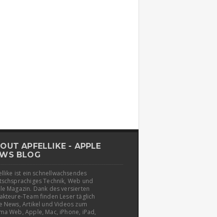
OUT APFELLIKE - APPLE
WS BLOG
llike ist ein schnellwachsendes
tschsprachiges Technik, Web und
le Magazin. Dank des versierten
akteure-Team finden Leser täglich
e News, Artikel und Videos zum
ma Web, Apple, Mac, iPhone, iPad,