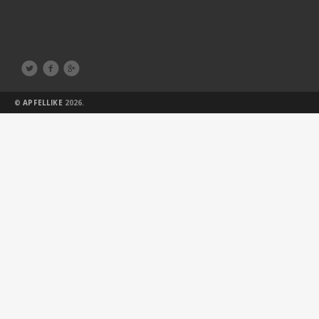



©
APFELLIKE
2026.