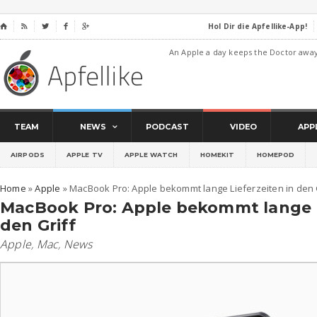
Hol Dir die Apfellike-App!
⌂




An Apple a day keeps the Doctor awa
TEAM
NEWS
PODCAST
VIDEO
APP
AIRPODS
APPLE TV
APPLE WATCH
HOMEKIT
HOMEPOD
Home
»
Apple
»
MacBook Pro: Apple bekommt lange Lieferzeiten in den 
MacBook Pro: Apple bekommt lange L
den Griff
Apple
,
Mac
,
News