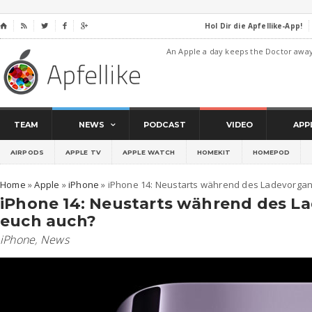
Hol Dir die Apfellike-App!
⌂




An Apple a day keeps the Doctor awa
TEAM
NEWS
PODCAST
VIDEO
APP
AIRPODS
APPLE TV
APPLE WATCH
HOMEKIT
HOMEPOD
Home
»
Apple
»
iPhone
»
iPhone 14: Neustarts während des Ladevorgan
iPhone 14: Neustarts während des La
euch auch?
iPhone
,
News