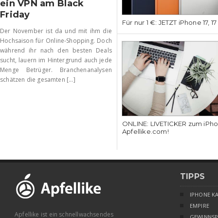
ein VPN am Black
Friday
Für nur 1 €: JETZT iPhone 17, 1
Der November ist da und mit ihm die
Hochsaison für Online-Shopping. Doch
während ihr nach den besten Deals
sucht, lauern im Hintergrund auch jede
Menge Betrüger. Branchenanalysen
schätzen die gesamten [...]
ONLINE: LIVETICKER zum iPhon
Apfellike.com!
TIPPS
IPHONE K
EMPIRE
Apfellike ist ein schnellwachsendes
GEWINNSP