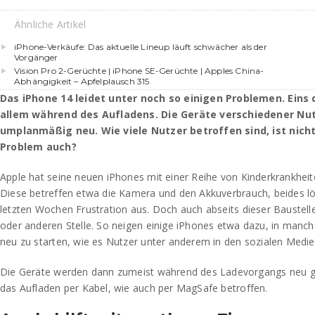
Ähnliche Artikel
iPhone-Verkäufe: Das aktuelle Lineup läuft schwächer als der
Vorgänger
Vision Pro 2-Gerüchte | iPhone SE-Gerüchte | Apples China-
Abhängigkeit – Apfelplausch 315
Das iPhone 14 leidet unter noch so einigen Problemen. Eins 
allem während des Aufladens. Die Geräte verschiedener Nu
umplanmäßig neu. Wie viele Nutzer betroffen sind, ist nicht 
Problem auch?
Apple hat seine neuen iPhones mit einer Reihe von Kinderkrankheit
Diese betreffen etwa die Kamera und den Akkuverbrauch, beides lö
letzten Wochen Frustration aus. Doch auch abseits dieser Baustell
oder anderen Stelle. So neigen einige iPhones etwa dazu, in manc
neu zu starten, wie es Nutzer unter anderem in den sozialen Medie
Die Geräte werden dann zumeist während des Ladevorgangs neu ges
das Aufladen per Kabel, wie auch per MagSafe betroffen.