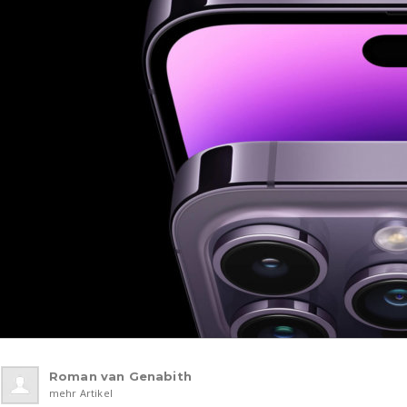
Roman van Genabith
mehr Artikel