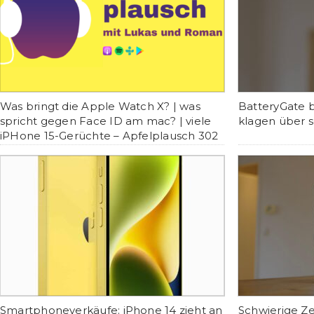
Was bringt die Apple Watch X? | was
BatteryGate 
spricht gegen Face ID am mac? | viele
klagen über 
iPHone 15-Gerüchte – Apfelplausch 302
Smartphoneverkäufe: iPhone 14 zieht an
Schwierige Z