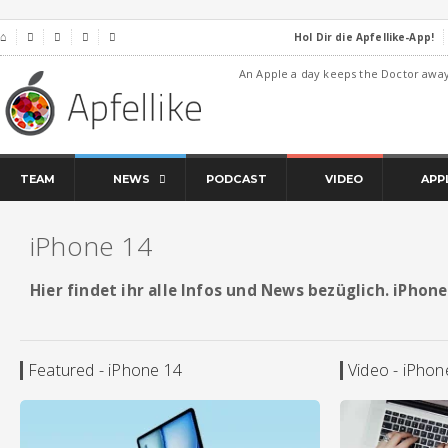
Hol Dir die Apfellike-App!
⌂




An Apple a day keeps the Doctor awa
TEAM
NEWS
PODCAST
VIDEO
APP
iPhone 14
Hier findet ihr alle Infos und News bezüglich. iPhone
Featured - iPhone 14
Video - iPhon