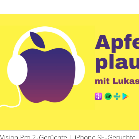
Vision Pro 2-Gerüchte | iPhone SE-Gerüchte 