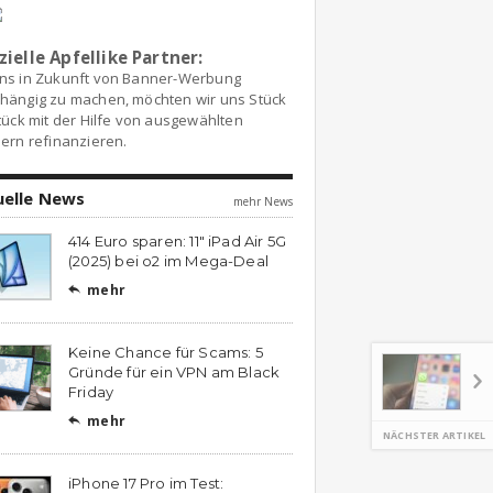
zielle Apfellike Partner:
ns in Zukunft von Banner-Werbung
hängig zu machen, möchten wir uns Stück
tück mit der Hilfe von ausgewählten
ern refinanzieren.
uelle News
mehr News
414 Euro sparen: 11″ iPad Air 5G
(2025) bei o2 im Mega-Deal
mehr

Keine Chance für Scams: 5
Gründe für ein VPN am Black
Friday
mehr

NÄCHSTER ARTIKEL
iPhone 17 Pro im Test: