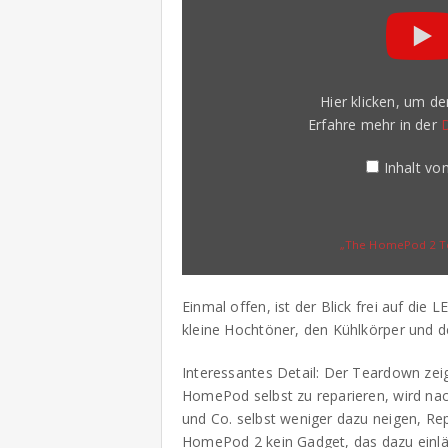
2
Teardown:
Small
Changes
Make
a
Hier klicken, um d
Big
Difference“
Erfahre mehr in der
von
YouTube
anzeigen
Inhalt v
„The HomePod 2 Tea
Einmal offen, ist der Blick frei auf die
kleine Hochtöner, den Kühlkörper und d
Interessantes Detail: Der Teardown ze
HomePod selbst zu reparieren, wird nach
und Co. selbst weniger dazu neigen, Rep
HomePod 2 kein Gadget, das dazu einläd