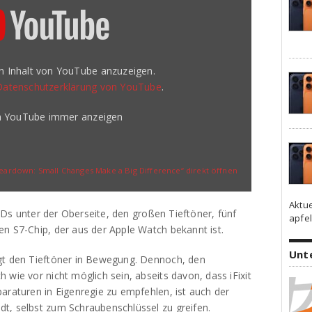
en Inhalt von YouTube anzuzeigen.
Datenschutzerklärung von YouTube
.
on YouTube immer anzeigen
rdown: Small Changes Make a Big Difference“ direkt öffnen
Aktu
 LEDs unter der Oberseite, den großen Tieftöner, fünf
apfel
en S7-Chip, der aus der Apple Watch bekannt ist.
Unt
igt den Tieftöner in Bewegung. Dennoch, den
 wie vor nicht möglich sein, abseits davon, dass iFixit
araturen in Eigenregie zu empfehlen, ist auch der
t, selbst zum Schraubenschlüssel zu greifen.