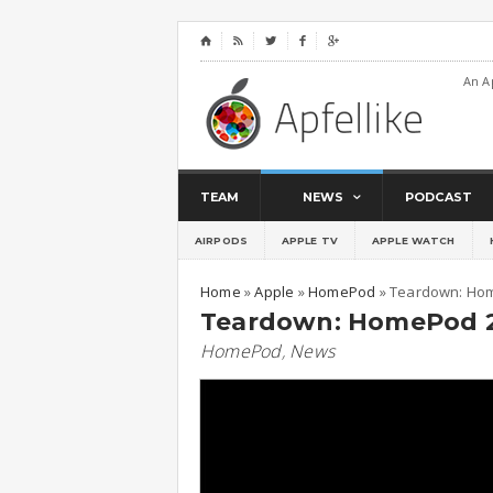
⌂




An A
TEAM
NEWS
PODCAST
AIRPODS
APPLE TV
APPLE WATCH
Home
»
Apple
»
HomePod
»
Teardown: Home
Teardown: HomePod 2 v
HomePod
,
News