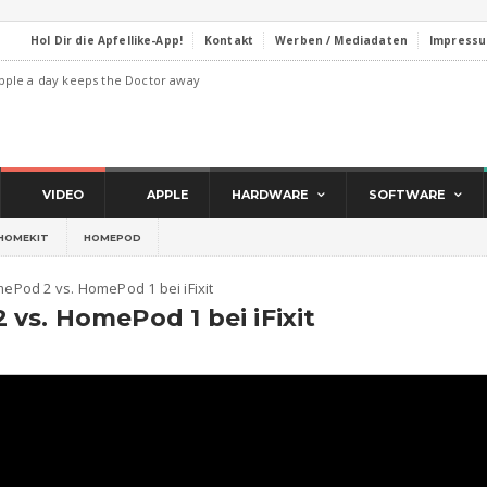
Hol Dir die Apfellike-App!
Kontakt
Werben / Mediadaten
Impress
pple a day keeps the Doctor away
VIDEO
APPLE
HARDWARE
SOFTWARE
HOMEKIT
HOMEPOD
Pod 2 vs. HomePod 1 bei iFixit
s. HomePod 1 bei iFixit