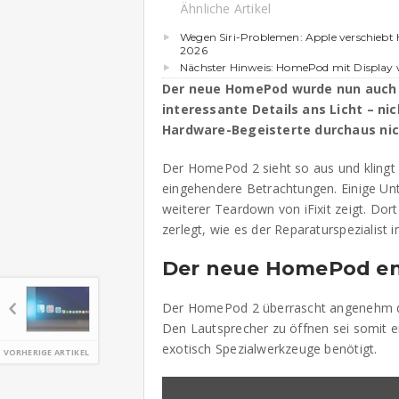
Ähnliche Artikel
Wegen Siri-Problemen: Apple verschieb
2026
Nächster Hinweis: HomePod mit Display 
Der neue HomePod wurde nun auch v
interessante Details ans Licht – n
Hardware-Begeisterte durchaus nic
Der HomePod 2 sieht so aus und klingt
eingehendere Betrachtungen. Einige Unt
weiterer Teardown von iFixit zeigt. D
zerlegt, wie es der Reparaturspezialist 
Der neue HomePod ent
Der HomePod 2 überrascht angenehm du
Den Lautsprecher zu öffnen sei somit ein
exotisch Spezialwerkzeuge benötigt.
VORHERIGE ARTIKEL
„The
HomePod