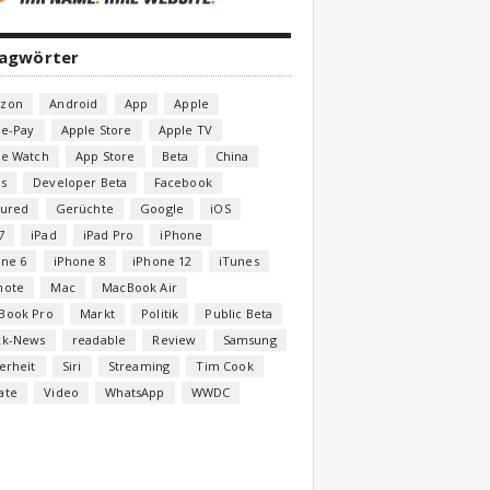
lagwörter
zon
Android
App
Apple
le-Pay
Apple Store
Apple TV
le Watch
App Store
Beta
China
s
Developer Beta
Facebook
tured
Gerüchte
Google
iOS
7
iPad
iPad Pro
iPhone
one 6
iPhone 8
iPhone 12
iTunes
note
Mac
MacBook Air
Book Pro
Markt
Politik
Public Beta
ck-News
readable
Review
Samsung
erheit
Siri
Streaming
Tim Cook
ate
Video
WhatsApp
WWDC