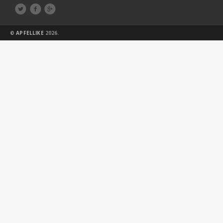



©
APFELLIKE
2026.