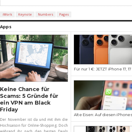
iWork
Keynote
Numbers
Pages
Apps
Für nur 1 €: JETZT iPhone 17, 1
Keine Chance für
Scams: 5 Gründe für
ein VPN am Black
Friday
Alte Eisen: Auf diesen iPhone
Der November ist da und mit ihm die
Hochsaison für Online-Shopping. Doch
während ihr nach den besten Deals