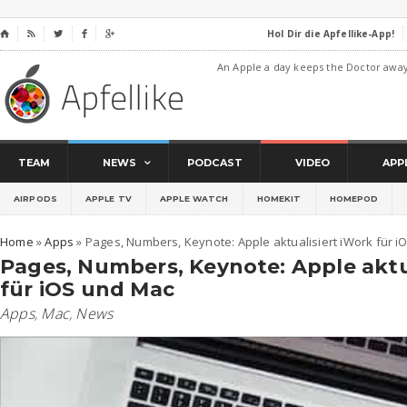
Hol Dir die Apfellike-App!
⌂




An Apple a day keeps the Doctor awa
TEAM
NEWS
PODCAST
VIDEO
APP
AIRPODS
APPLE TV
APPLE WATCH
HOMEKIT
HOMEPOD
Home
»
Apps
»
Pages, Numbers, Keynote: Apple aktualisiert iWork für 
Pages, Numbers, Keynote: Apple aktu
für iOS und Mac
Apps
,
Mac
,
News