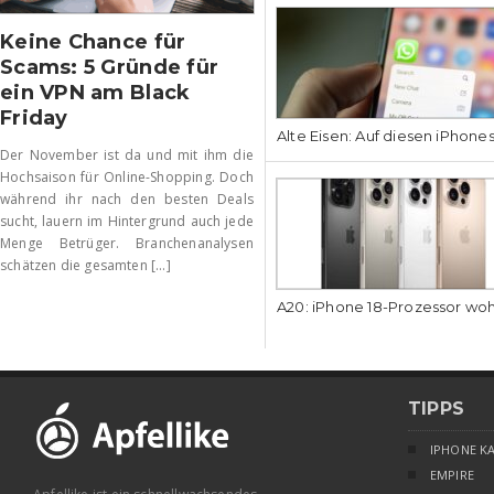
Keine Chance für
Scams: 5 Gründe für
ein VPN am Black
Friday
Alte Eisen: Auf diesen iPhone
Der November ist da und mit ihm die
Hochsaison für Online-Shopping. Doch
während ihr nach den besten Deals
sucht, lauern im Hintergrund auch jede
Menge Betrüger. Branchenanalysen
schätzen die gesamten [...]
A20: iPhone 18-Prozessor wo
TIPPS
IPHONE K
EMPIRE