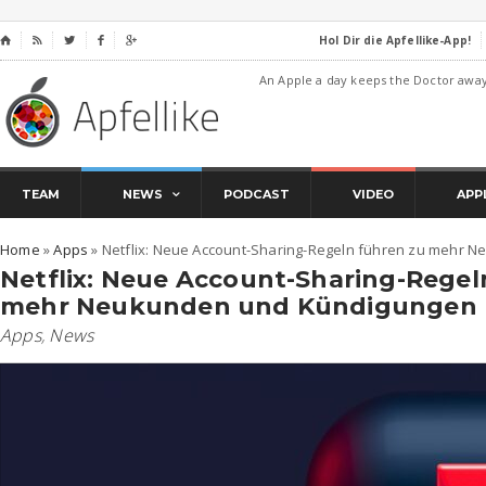
Hol Dir die Apfellike-App!
⌂




An Apple a day keeps the Doctor awa
TEAM
NEWS
PODCAST
VIDEO
APP
Home
»
Apps
»
Netflix: Neue Account-Sharing-Regeln führen zu mehr
Netflix: Neue Account-Sharing-Regel
mehr Neukunden und Kündigungen
Apps
,
News