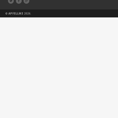



©
APFELLIKE
2026.