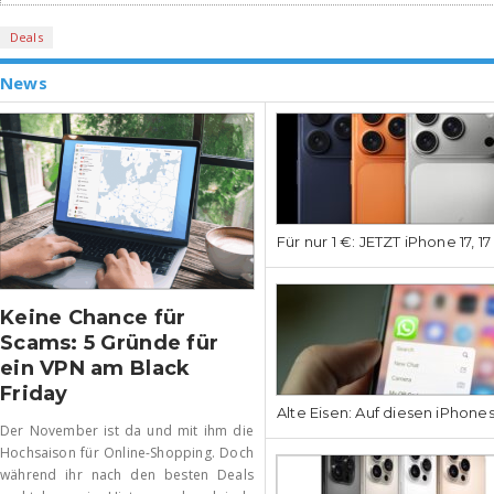
Deals
News
Für nur 1 €: JETZT iPhone 17, 1
Keine Chance für
Scams: 5 Gründe für
ein VPN am Black
Friday
Alte Eisen: Auf diesen iPhone
Der November ist da und mit ihm die
Hochsaison für Online-Shopping. Doch
während ihr nach den besten Deals