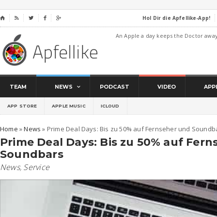
Hol Dir die Apfellike-App!
⌂




An Apple a day keeps the Doctor awa
TEAM
NEWS
PODCAST
VIDEO
APP
APP STORE
APPLE MUSIC
ICLOUD
Home
»
News
»
Prime Deal Days: Bis zu 50% auf Fernseher und Soundb
Prime Deal Days: Bis zu 50% auf Fer
Soundbars
News
,
Service