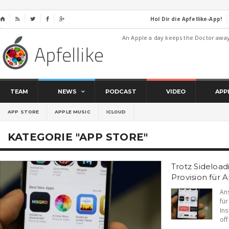
Hol Dir die Apfellike-App!
⌂




An Apple a day keeps the Doctor awa
TEAM
NEWS
PODCAST
VIDEO
APP
APP STORE
APPLE MUSIC
ICLOUD
KATEGORIE "APP STORE"
Trotz Sideload
Provision für 
An
fü
In
off