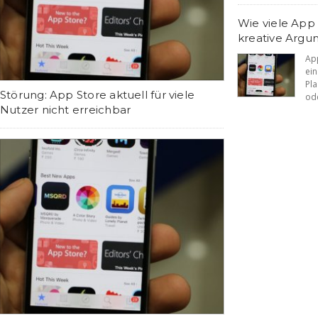
Wie viele App
kreative Argu
Ap
ei
Pl
Störung: App Store aktuell für viele
ode
Nutzer nicht erreichbar