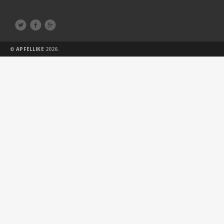



©
APFELLIKE
2026.