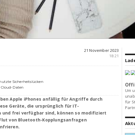
21 November 2023
18:21
Lade
nutzte Sicherheitslücken
Offi
 iCloud-Daten
Um u
unab
iben Apple iPhones anfällig für Angriffe durch
für S
ese Geräte, die ursprünglich für IT-
Partn
nd frei verfügbar sind, können so modifiziert
 Flut von Bluetooth-Kopplungsanfragen
Akt
nfrieren.