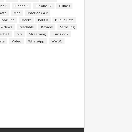
one 6
iPhone 8
iPhone 12
iTunes
note
Mac
MacBook Air
Book Pro
Markt
Politik
Public Beta
ck-News
readable
Review
Samsung
erheit
Siri
Streaming
Tim Cook
ate
Video
WhatsApp
WWDC