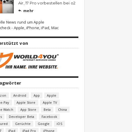
Air, 17 Pro vorbestellen bei o2
mehr

elle News rund um Apple
check - Apple, iPhone, iPad, Mac
erstützt von
lagwörter
zon
Android
App
Apple
le-Pay
Apple Store
Apple TV
le Watch
App Store
Beta
China
s
Developer Beta
Facebook
tured
Gerüchte
Google
iOS
7
iPad
iPad Pro
iPhone