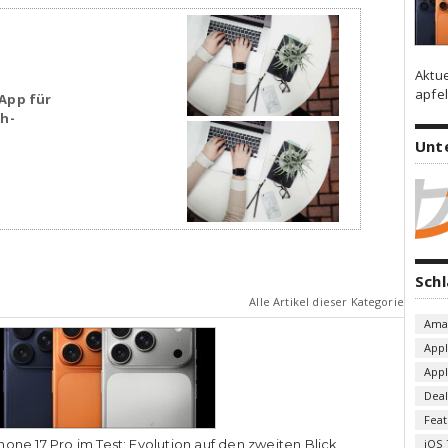
Aktu
apfel
App für
sh-
Unt
Sch
Alle Artikel dieser Kategorie
Ama
App
App
Deal
Fea
hone 17 Pro im Test: Evolution auf den zweiten Blick
iOS 