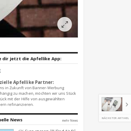
 dir jetzt die Apfellike App:
zielle Apfellike Partner:
ns in Zukunft von Banner-Werbung
hängig zu machen, möchten wir uns Stück
tück mit der Hilfe von ausgewählten
ern refinanzieren.
NÄCHSTER ARTIKEL
uelle News
mehr News
414 Euro sparen: 11″ iPad Air 5G