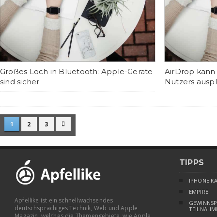
Großes Loch in Bluetooth: Apple-Geräte
AirDrop kann
sind sicher
Nutzers ausp
1
2
3

TIPPS
IPHONE K
EMPIRE
Apfellike ist ein schnellwachsendes
GEWINNSP
deutschsprachiges Technik, Web und Apple
TEILNAHM
Magazin, welches die Themengebiete, wie Apple,