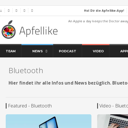
Hol Dir die Apfellike-App!
⌂




An Apple a day keeps the Doctor awa
TEAM
NEWS
PODCAST
VIDEO
APP
Bluetooth
Hier findet ihr alle Infos und News bezüglich. Bluet
Featured - Bluetooth
Video - Bluet