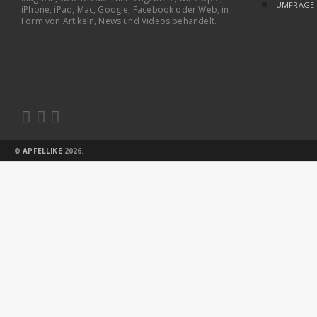
UMFRAGE
iPhone, iPad, Mac, Google, Facebook oder Web, in
Form von Artikeln, News und Videos behandelt.



©
APFELLIKE
2026.