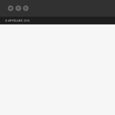



©
APFELLIKE
2026.