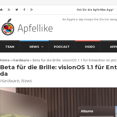
Hol Dir die Apfellike-App!
⌂




An Apple a day keeps the Doctor awa
TEAM
NEWS
PODCAST
VIDEO
APP
Home
»
Hardware
»
Beta für die Brille: visionOS 1.1 für Entwickler ist jetz
Beta für die Brille: visionOS 1.1 für Ent
da
Hardware
,
News