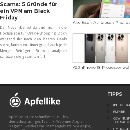
Scams: 5 Gründe für
ein VPN am Black
Friday
Alte Eisen: Auf diesen iPhone
Der November ist da und mit ihm die
Hochsaison für Online-Shopping. Doch
während ihr nach den besten Deals
sucht, lauern im Hintergrund auch jede
Menge Betrüger. Branchenanalysen
schätzen die gesamten [...]
A20: iPhone 18-Prozessor wo
TIPPS
IPHONE K
EMPIRE
Apfellike ist ein schnellwachsendes
GEWINNSP
deutschsprachiges Technik, Web und Apple
TEILNAHM
Magazin, welches die Themengebiete, wie Apple,
UMFRAGE