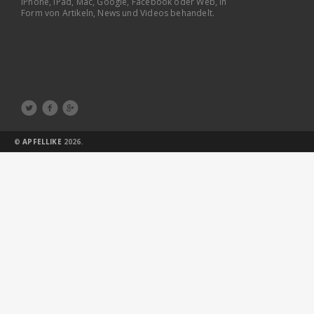
iPhone, iPad, Mac, Google, Facebook oder Web, in
Form von Artikeln, News und Videos behandelt.



©
APFELLIKE
2026.