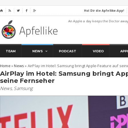
Hol Dir die Apfellike-App!
⌂




An Apple a day keeps the Doctor awa
TEAM
NEWS
PODCAST
VIDEO
APP
Home
»
News
»
AirPlay im Hotel: Samsung bringt Apple-Feature auf sei
AirPlay im Hotel: Samsung bringt Ap
seine Fernseher
News
,
Samsung