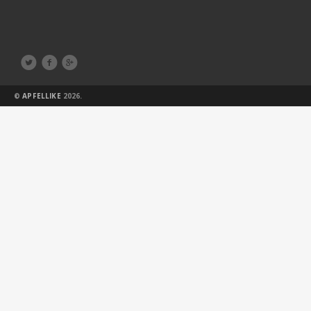



©
APFELLIKE
2026.