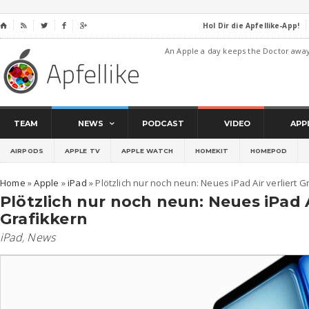
Hol Dir die Apfellike-App!
⌂




An Apple a day keeps the Doctor awa
TEAM
NEWS
PODCAST
VIDEO
APP
AIRPODS
APPLE TV
APPLE WATCH
HOMEKIT
HOMEPOD
Home
»
Apple
»
iPad
»
Plötzlich nur noch neun: Neues iPad Air verliert G
Plötzlich nur noch neun: Neues iPad A
Grafikkern
iPad
,
News