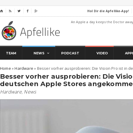
Hol Dir die Apfellike-App!
⌂




An Apple a day keeps the Doctor awa
TEAM
NEWS
PODCAST
VIDEO
APP
Home
»
Hardware
»
Besser vorher ausprobieren: Die Vision Pro ist in
Besser vorher ausprobieren: Die Vision
deutschen Apple Stores angekomm
Hardware
,
News