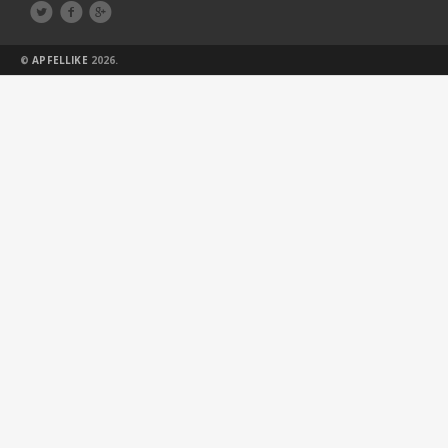



©
APFELLIKE
2026.