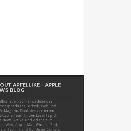
OUT APFELLIKE - APPLE
WS BLOG
llike ist ein schnellwachsendes
tschsprachiges Technik, Web und
le Magazin. Dank des versierten
akteure-Team finden Leser täglich
e News, Artikel und Videos zum
ma Web, Apple, Mac, iPhone, iPad,
gle, Technik und Co. Unser Content