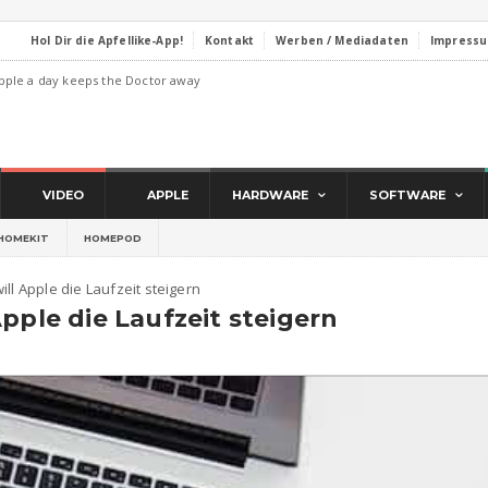
Hol Dir die Apfellike-App!
Kontakt
Werben / Mediadaten
Impress
pple a day keeps the Doctor away
VIDEO
APPLE
HARDWARE
SOFTWARE
HOMEKIT
HOMEPOD
ll Apple die Laufzeit steigern
pple die Laufzeit steigern