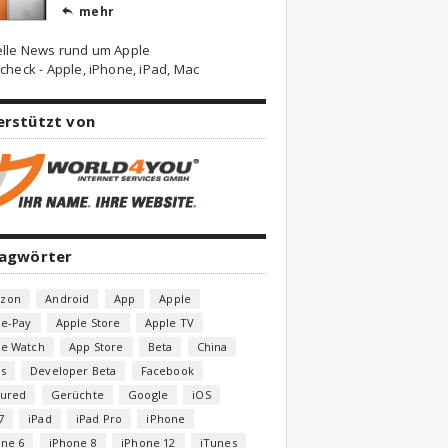
mehr

elle News rund um Apple
check - Apple, iPhone, iPad, Mac
erstützt von
lagwörter
zon
Android
App
Apple
le-Pay
Apple Store
Apple TV
le Watch
App Store
Beta
China
s
Developer Beta
Facebook
tured
Gerüchte
Google
iOS
7
iPad
iPad Pro
iPhone
one 6
iPhone 8
iPhone 12
iTunes