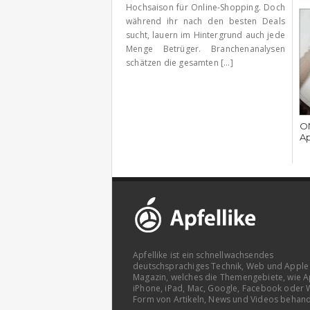
Hochsaison für Online-Shopping. Doch
während ihr nach den besten Deals
sucht, lauern im Hintergrund auch jede
Menge Betrüger. Branchenanalysen
schätzen die gesamten [...]
ON
Ap
Apfellike ist ein schnellwachsendes
deutschsprachiges Technik, Web und Apple
Magazin, welches die Themengebiete, wie A
iPhone, iPad, Mac, Google, Facebook oder 
Form von Artikeln, News und Videos behand