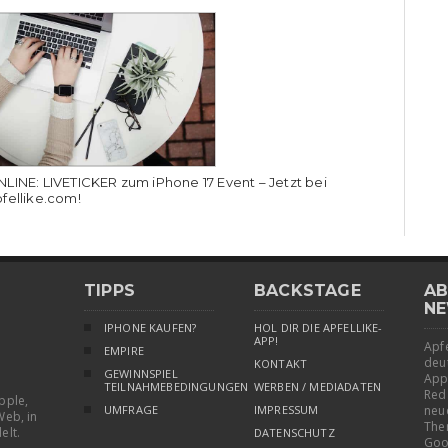
LINE: LIVETICKER zum iPhone 17 Event – Jetzt bei
fellike.com!
TIPPS
BACKSTAGE
AB
NE
IPHONE KAUFEN?
HOL DIR DIE APFELLIKE-
APP!
Apfe
EMPIRE
deu
KONTAKT
GEWINNSPIEL
App
TEILNAHMEBEDINGUNGEN
WERBEN / MEDIADATEN
Red
pple,
UMFRAGE
IMPRESSUM
neu
Web, in
The
elt.
DATENSCHUTZ
Goo