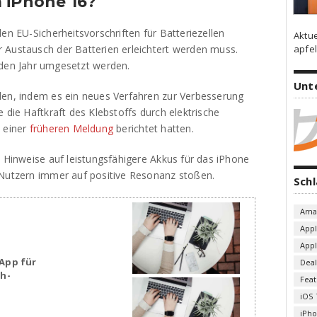
 iPhone 16?
en EU-Sicherheitsvorschriften für Batteriezellen
Aktu
 Austausch der Batterien erleichtert werden muss.
apfel
en Jahr umgesetzt werden.
Unt
len, indem es ein neues Verfahren zur Verbesserung
 die Haftkraft des Klebstoffs durch elektrische
n einer
früheren Meldung
berichtet hatten.
e Hinweise auf leistungsfähigere Akkus für das iPhone
 Nutzern immer auf positive Resonanz stoßen.
Sch
Ama
App
App
App für
Deal
sh-
Fea
iOS 
iPh