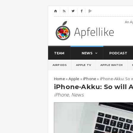
⌂




An A
TEAM
NEWS
PODCAST
AIRPODS
APPLE TV
APPLE WATCH
Home
»
Apple
»
iPhone
»
iPhone-Akku: So wi
iPhone-Akku: So will A
iPhone
,
News