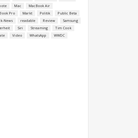
note
Mac
MacBook Air
Book Pro
Markt
Politik
Public Beta
ck-News
readable
Review
Samsung
erheit
Siri
Streaming
Tim Cook
ate
Video
WhatsApp
WWDC