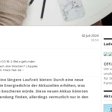
02 Juli 2024
18:59
Lade
 iOS 18.2-Beta gefunden
Offi
ch drei Wochen? | Apples
Um u
4-Macs fast da –
unab
für S
ine längere Laufzeit bieten: Durch eine neue
Partn
e Energiedichte der Akkuzellen erhöhen, was
n bescheren würde. Diese neuen Akkus könnten
Akt
endung finden, allerdings vermutlich nur in den