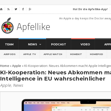
Hol Dir die Apfellike-App!
⌂




An Apple a day keeps the Doctor awa
TEAM
NEWS
PODCAST
VIDEO
APP
AIRPODS
APPLE TV
APPLE WATCH
HOMEKIT
HOMEPOD
Home
»
Apple
»
KI-Kooperation: Neues Abkommen macht Apple Intelligen
KI-Kooperation: Neues Abkommen m
Intelligence in EU wahrscheinlicher
Apple
,
News