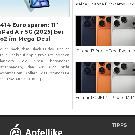
Keine Chance für Scams: 5 Gr
414 Euro sparen: 11″
iPad Air 5G (2025) bei
o2 im Mega-Deal
Auch nach dem Black Friday gibt es
iPhone 17 Pro im Test: Evoluti
tolle Deals auf Apple-Produkte. Soeben
lancierte o2 einen besonders
spannenden, den wir euch nicht
vorenthalten wollten: das brandneue
11" iPad Air 5G (aus [...]
Für nur 1 €: JETZT iPhone 17, 1
TIPPS