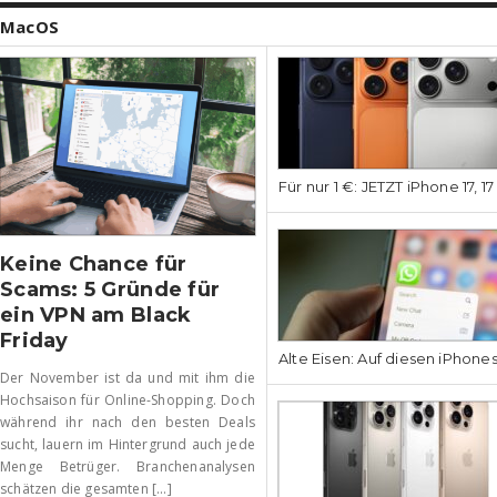
MacOS
Für nur 1 €: JETZT iPhone 17, 1
Keine Chance für
Scams: 5 Gründe für
ein VPN am Black
Friday
Alte Eisen: Auf diesen iPhone
Der November ist da und mit ihm die
Hochsaison für Online-Shopping. Doch
während ihr nach den besten Deals
sucht, lauern im Hintergrund auch jede
Menge Betrüger. Branchenanalysen
schätzen die gesamten [...]