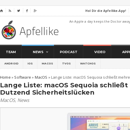
Hol Dir die Apfellike-App!
⌂




An Apple a day keeps the Doctor awa
TEAM
NEWS
PODCAST
VIDEO
APP
ANDROID
IOS
MACOS
TVOS
WATCHOS
Home
»
Software
»
MacOS
»
Lange Liste: macOS Sequoia schließt mehre
Lange Liste: macOS Sequoia schließt
Dutzend Sicherheitslücken
MacOS
,
News