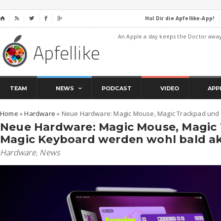
Hol Dir die Apfellike-App!
⌂




An Apple a day keeps the Doctor awa
TEAM
NEWS
PODCAST
VIDEO
APP
Home
»
Hardware
»
Neue Hardware: Magic Mouse, Magic Trackpad und M
Neue Hardware: Magic Mouse, Magic
Magic Keyboard werden wohl bald akt
Hardware
,
News