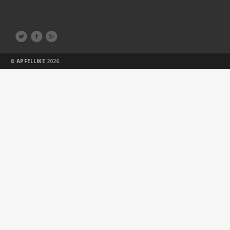



©
APFELLIKE
2026.