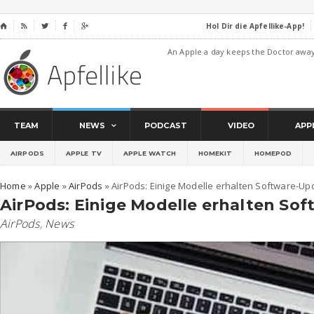
Hol Dir die Apfellike-App!
⌂




An Apple a day keeps the Doctor awa
TEAM
NEWS
PODCAST
VIDEO
APP
AIRPODS
APPLE TV
APPLE WATCH
HOMEKIT
HOMEPOD
Home
»
Apple
»
AirPods
»
AirPods: Einige Modelle erhalten Software-Up
AirPods: Einige Modelle erhalten So
AirPods
,
News