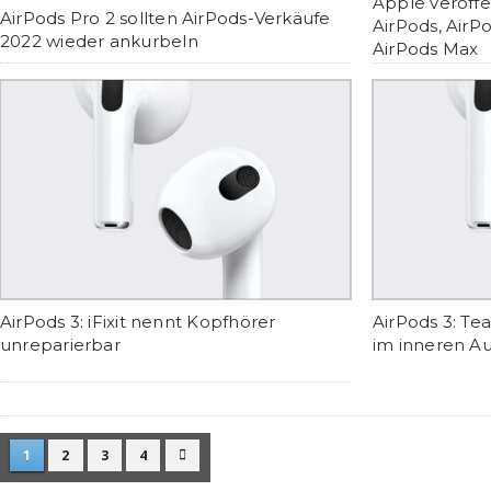
Apple veröffe
AirPods Pro 2 sollten AirPods-Verkäufe
AirPods, AirP
2022 wieder ankurbeln
AirPods Max
AirPods 3: iFixit nennt Kopfhörer
AirPods 3: T
unreparierbar
im inneren A
1
2
3
4
