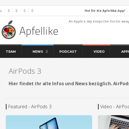
Hol Dir die Apfellike-App!
⌂




An Apple a day keeps the Doctor awa
TEAM
NEWS
PODCAST
VIDEO
APP
AirPods 3
Hier findet ihr alle Infos und News bezüglich. AirPod
Featured - AirPods 3
Video - AirPo