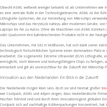
Obwohl ASML weltweit weniger bekannt ist als Unternehmen wie In
es eine zentrale Rolle in der Technologiebranche. ASML ist der füh
Lithografie-Systemen, die zur Herstellung von Mikrochips verwend
Mikrochips sind das Herzstück nahezu aller modernen Geräte, von
Laptops bis hin zu Autos. Ohne die Maschinen von ASML könnten
oder Qualcomm ihre bahnbrechenden Produkte nicht in der heutige
Das Unternehmen, mit Sitz in Veldhoven, hat sich dank seiner extr
technologisch fortschrittlichen Systeme einen dominanten Platz in d
erarbeitet. Die sogenannte Extreme Ultraviolet (EUV) Lithografie, e
ermöglicht, noch kleinere und leistungsfähigere Chips zu fertigen
entwickelt und gilt als unverzichtbar für die Zukunft der Mikrochip-
Innovation aus den Niederlanden: Ein Blick in die Zukunft
Die Niederlande mögen klein sein, doch sie sind Heimat großer
Inn
wie Coolpack, ASML und Adyen zeigen, dass niederländische Firmen 
Nischen führend sind und durch ihren Innovationsgeist globalen E
Coolpack sich auf nachhaltige Kühlverpackungen konzentriert, hat