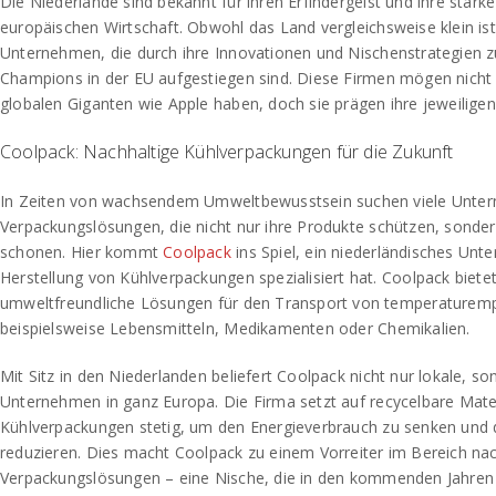
Die Niederlande sind bekannt für ihren Erfindergeist und ihre starke
europäischen Wirtschaft. Obwohl das Land vergleichsweise klein ist
Unternehmen, die durch ihre Innovationen und Nischenstrategien 
Champions in der EU aufgestiegen sind. Diese Firmen mögen nicht
globalen Giganten wie Apple haben, doch sie prägen ihre jeweilig
Coolpack: Nachhaltige Kühlverpackungen für die Zukunft
In Zeiten von wachsendem Umweltbewusstsein suchen viele Unter
Verpackungslösungen, die nicht nur ihre Produkte schützen, sonde
schonen. Hier kommt
Coolpack
ins Spiel, ein niederländisches Unt
Herstellung von Kühlverpackungen spezialisiert hat. Coolpack biete
umweltfreundliche Lösungen für den Transport von temperaturemp
beispielsweise Lebensmitteln, Medikamenten oder Chemikalien.
Mit Sitz in den Niederlanden beliefert Coolpack nicht nur lokale, so
Unternehmen in ganz Europa. Die Firma setzt auf recycelbare Mater
Kühlverpackungen stetig, um den Energieverbrauch zu senken und
reduzieren. Dies macht Coolpack zu einem Vorreiter im Bereich nac
Verpackungslösungen – eine Nische, die in den kommenden Jahren