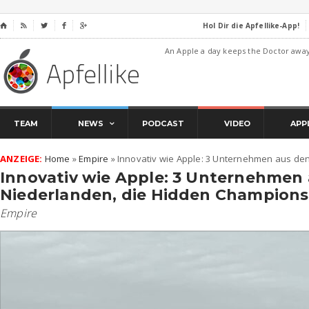
Hol Dir die Apfellike-App!
⌂




An Apple a day keeps the Doctor awa
TEAM
NEWS
PODCAST
VIDEO
APP
ANZEIGE:
Home
»
Empire
»
Innovativ wie Apple: 3 Unternehmen aus den
Innovativ wie Apple: 3 Unternehmen
Niederlanden, die Hidden Champions 
Empire