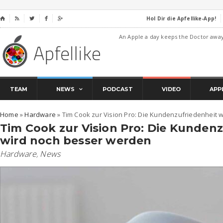
Hol Dir die Apfellike-App!
⌂




An Apple a day keeps the Doctor awa
TEAM
NEWS
PODCAST
VIDEO
APP
Home
»
Hardware
»
Tim Cook zur Vision Pro: Die Kundenzufriedenheit 
Tim Cook zur Vision Pro: Die Kunden
wird noch besser werden
Hardware
,
News