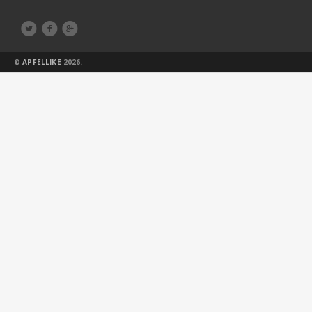



©
APFELLIKE
2026.