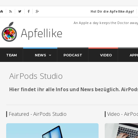
Hol Dir die Apfellike-App!
⌂




An Apple a day keeps the Doctor awa
TEAM
NEWS
PODCAST
VIDEO
APP
AirPods Studio
Hier findet ihr alle Infos und News bezüglich. AirPod
Featured - AirPods Studio
Video - AirPo