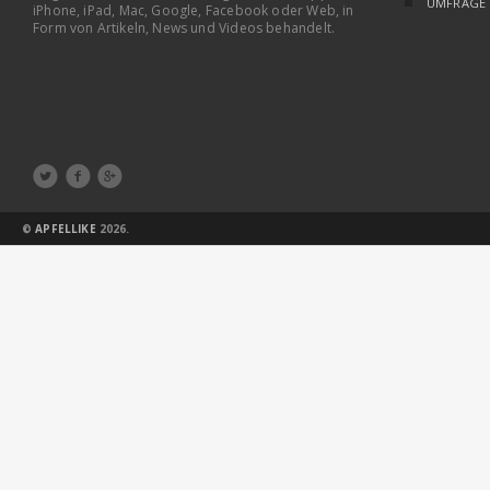
UMFRAGE
iPhone, iPad, Mac, Google, Facebook oder Web, in
Form von Artikeln, News und Videos behandelt.



©
APFELLIKE
2026.