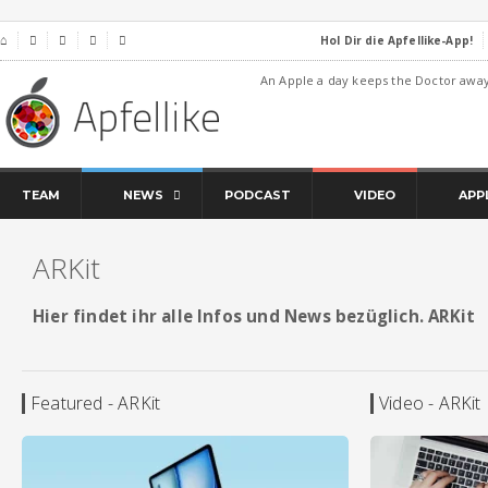
Hol Dir die Apfellike-App!
⌂




An Apple a day keeps the Doctor awa
TEAM
NEWS
PODCAST
VIDEO
APP
ARKit
Hier findet ihr alle Infos und News bezüglich. ARKit
Featured - ARKit
Video - ARKit