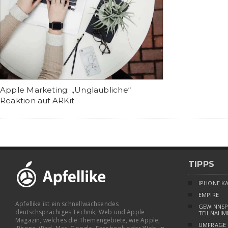
Apple Marketing: „Unglaubliche“
Reaktion auf ARKit
TIPPS
IPHONE K
EMPIRE
Apfellike ist ein schnellwachsendes
GEWINNSP
deutschsprachiges Technik, Web und Apple
TEILNAHM
Magazin, welches die Themengebiete, wie Apple,
UMFRAGE