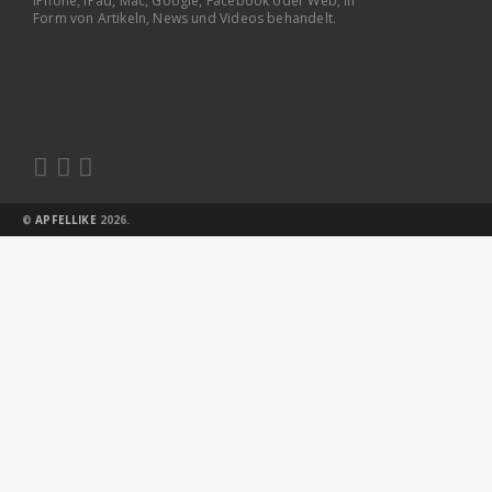
iPhone, iPad, Mac, Google, Facebook oder Web, in
Form von Artikeln, News und Videos behandelt.



©
APFELLIKE
2026.