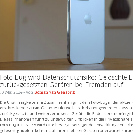
Foto-Bug wird Datenschutzrisiko: Gelöschte B
zurückgesetzten Geräten bei Fremden auf
18 Mai 2024
- von
Roman van Genabith
Die Unstimmigkeiten im Zusammenhang mit dem Foto-Bug in der aktuel
erschreckende Ausmaße an. Mittlerweile ist bekannt geworden, dass a
zurückgesetzte und weiterveräußerte Geräte die Bilder der ursprüngli
Dieses Phänomen führt zu ungewollten Einblicken in die Privatsphäre
Foto-Bug in iOS 17.5 wird eine besorgniserregende Entwicklung deutlich: 
gelöscht glaubten, kehren auf ihren mobilen Geräten unerwartet zurück.