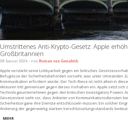
Umstrittenes Anti-Krypto-Gesetz: Apple erhöh
Großbritannien
08 Januar 2024
- von
Roman van Genabith
Apple verstärkt seine Lobbyarbeit gegen ein britisches Gesetzesvorha
Befugnisse der Sicherheitsbehörden vorsieht, was unter Umständen Zug
Kommunikation erfordern würde. Der Tech-Riese ist nicht allein in dies
Akteuren tritt gemeinsam gegen dieses Vorhaben ein. Apple setzt sic
Technologieunternehmen gegen den britischen Investigatory Powers Act
Gesetzestext sieht vor, dass Anbieter von Kommunikationsdiensten bei
Sicherheitsorgane ihre Dienste entschlüsseln müssen. Ein solcher Eing
Änderung der gegenwärtig starken Verschlüsselungsstandards bedeute
MEHR