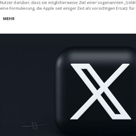
Nutzer darüber, dass sie möglicherweise Ziel einer sogenannten „Söl
eine Formulierung, die Apple seit einiger Zeit als vorsichtigen Ersatz für
MEHR