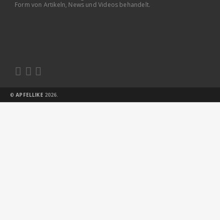
Form von Artikeln, News und Videos behandelt.



©
APFELLIKE
2026.