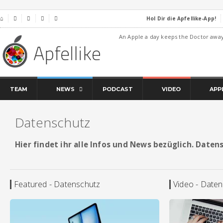
Hol Dir die Apfellike-App!
⌂




An Apple a day keeps the Doctor awa
TEAM
NEWS
PODCAST
VIDEO
APP
Datenschutz
Hier findet ihr alle Infos und News bezüglich. Daten
Featured - Datenschutz
Video - Date