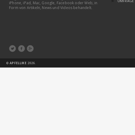
UMFRAGE
iPhone, iPad, Mac, Google, Facebook oder Web, in
Form von Artikeln, News und Videos behandelt.



©
APFELLIKE
2026.