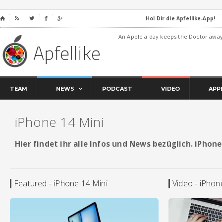
Hol Dir die Apfellike-App!
⌂




An Apple a day keeps the Doctor awa
TEAM
NEWS
PODCAST
VIDEO
APP
iPhone 14 Mini
Hier findet ihr alle Infos und News bezüglich. iPhone
Featured - iPhone 14 Mini
Video - iPhon