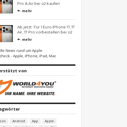
Pro & Air bei o2 kaufen
mehr

Ab jetzt: Für 1 Euro iPhone 17, 17
Air, 17 Pro vorbestellen bei o2
mehr

lle News rund um Apple
check - Apple, iPhone, iPad, Mac
erstützt von
lagwörter
zon
Android
App
Apple