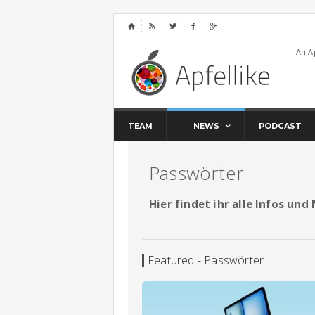
⌂




An A
TEAM
NEWS
PODCAST
Passwörter
Hier findet ihr alle Infos un
Featured - Passwörter