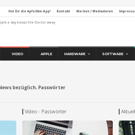
Hol Dir die Apfellike-App!
Kontakt
Werben / Mediadaten
Impress
pple a day keeps the Doctor away
VIDEO
APPLE
HARDWARE
SOFTWARE
d News bezüglich. Passwörter
Video - Passwörter
Aktue