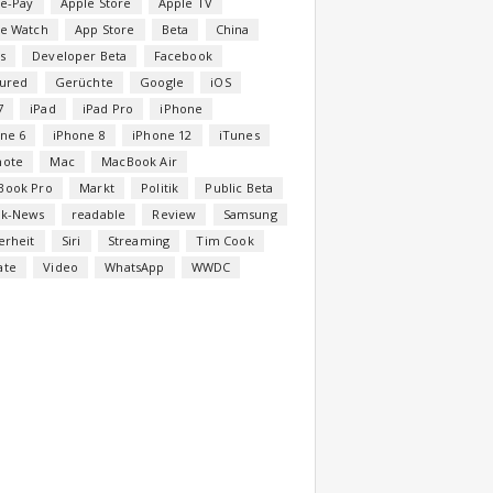
e-Pay
Apple Store
Apple TV
le Watch
App Store
Beta
China
s
Developer Beta
Facebook
tured
Gerüchte
Google
iOS
7
iPad
iPad Pro
iPhone
ne 6
iPhone 8
iPhone 12
iTunes
note
Mac
MacBook Air
Book Pro
Markt
Politik
Public Beta
ck-News
readable
Review
Samsung
erheit
Siri
Streaming
Tim Cook
ate
Video
WhatsApp
WWDC