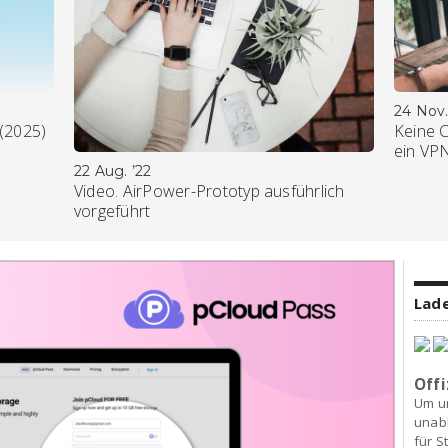
24 Nov.
 (2025)
Keine 
ein VP
22 Aug. ’22
Video. AirPower-Prototyp ausführlich
vorgeführt
Lade
Offi
Um u
unab
für S