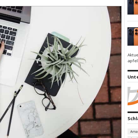
Aktue
apfel
Unt
Sch
Ama