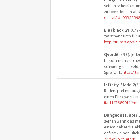
seinen scheinbar un
zu beenden ein abs
of-evil/id40555259
Blackjack 21
(0.79 
zwischendurch für a
http://itunes.appl
Qvoid
(0.79 €): Jed
bekommt muss dies
schwierigen Levelde
Spiel.Link:
http://i
Infinity Blade 2
(2
Rollenspiel mit aus
einen Blick wert.Lin
ii/id447689011?mt
Dungeon Hunter 
seinen Bann das man
einem dabei die Akk
definitiv einen Blick
3/id451525347?mt