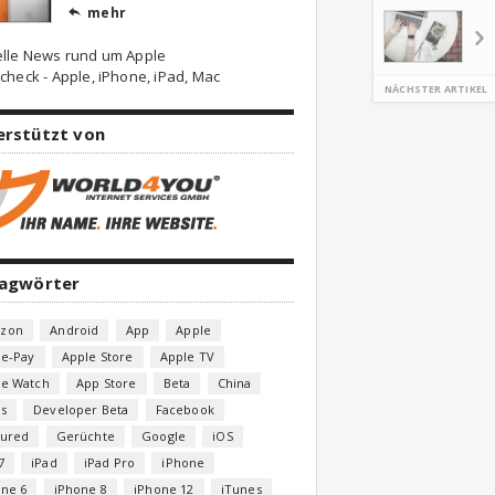
mehr

elle News rund um Apple
check - Apple, iPhone, iPad, Mac
NÄCHSTER ARTIKEL
erstützt von
lagwörter
zon
Android
App
Apple
le-Pay
Apple Store
Apple TV
le Watch
App Store
Beta
China
s
Developer Beta
Facebook
tured
Gerüchte
Google
iOS
7
iPad
iPad Pro
iPhone
one 6
iPhone 8
iPhone 12
iTunes