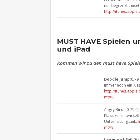
nur begrenzt einset
http://itunes.app
MUST HAVE Spielen un
und iPad
Kommen wir zu den must have Spiel
Doodle Jump
(0.79
immer noch ein Kla
http://itunes.appl
mt=8
Angry Birds(0.79 €):
Klassiker entwickel
Unterhaltung.Link:
h
mt=8
League of Evil 2
(1