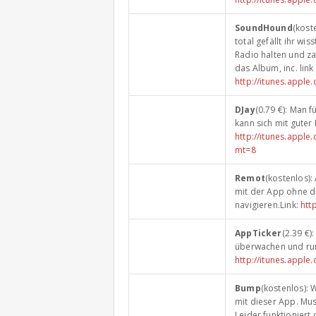
SoundHound
(kost
total gefällt ihr wi
Radio halten und z
das Album, inc. link
http://itunes.app
DJay
(0.79 €): Man f
kann sich mit guter
http://itunes.appl
mt=8
Remot
(kostenlos)
mit der App ohne d
navigieren.Link:
htt
AppTicker
(2.39 €
überwachen und run
http://itunes.appl
Bump
(kostenlos):
mit dieser App. Mus
Leider funktioniert