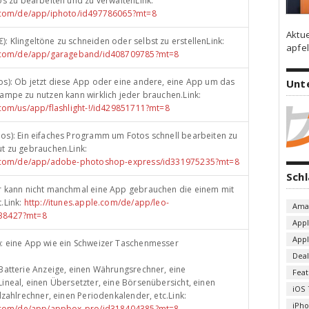
tos zu bearbeiten und zu verwaltenLink:
e.com/de/app/iphoto/id497786065?mt=8
Aktu
€): Klingeltöne zu schneiden oder selbst zu erstellenLink:
apfel
le.com/de/app/garageband/id408709785?mt=8
os): Ob jetzt diese App oder eine andere, eine App um das
Unt
ampe zu nutzen kann wirklich jeder brauchen.Link:
.com/us/app/flashlight-!/id429851711?mt=8
los): Ein eifaches Programm um Fotos schnell bearbeiten zu
t zu gebrauchen.Link:
le.com/de/app/adobe-photoshop-express/id331975235?mt=8
Sch
er kann nicht manchmal eine App gebrauchen die einem mit
.Link:
http://itunes.apple.com/de/app/leo-
Ama
838427?mt=8
App
App
€): eine App wie ein Schweizer Taschenmesser
Deal
Batterie Anzeige, einen Währungsrechner, eine
Fea
ineal, einen Übersetzter, eine Börsenübersicht, einen
iOS 
lzahlrechner, einen Periodenkalender, etc.Link:
iPh
le.com/de/app/appbox-pro/id318404385?mt=8