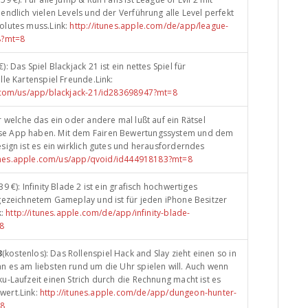
endlich vielen Levels und der Verführung alle Level perfekt
olutes muss.Link:
http://itunes.apple.com/de/app/league-
8?mt=8
€): Das Spiel Blackjack 21 ist ein nettes Spiel für
lle Kartenspiel Freunde.Link:
e.com/us/app/blackjack-21/id283698947?mt=8
er welche das ein oder andere mal lußt auf ein Rätsel
e App haben. Mit dem Fairen Bewertungssystem und dem
sign ist es ein wirklich gutes und herausforderndes
tunes.apple.com/us/app/qvoid/id444918183?mt=8
.39 €): Infinity Blade 2 ist ein grafisch hochwertiges
gezeichnetem Gameplay und ist für jeden iPhone Besitzer
k:
http://itunes.apple.com/de/app/infinity-blade-
=8
3
(kostenlos): Das Rollenspiel Hack and Slay zieht einen so in
 es am liebsten rund um die Uhr spielen will. Auch wenn
u-Laufzeit einen Strich durch die Rechnung macht ist es
 wert.Link:
http://itunes.apple.com/de/app/dungeon-hunter-
=8