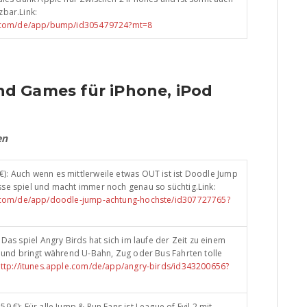
zbar.Link:
le.com/de/app/bump/id305479724?mt=8
d Games für iPhone, iPod
en
 €): Auch wenn es mittlerweile etwas OUT ist ist Doodle Jump
sse spiel und macht immer noch genau so süchtig.Link:
e.com/de/app/doodle-jump-achtung-hochste/id307727765?
 Das spiel Angry Birds hat sich im laufe der Zeit zu einem
t und bringt während U-Bahn, Zug oder Bus Fahrten tolle
ttp://itunes.apple.com/de/app/angry-birds/id343200656?
.59 €): Für alle Jump & Run Fans ist League of Evil 2 mit