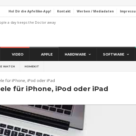
Hol Dir die Apfellike-App!
Kontakt
Werben / Mediadaten
Impress
pple a day keeps the Doctor away
VIDEO
APPLE
HARDWARE
SOFTWARE
LE WATCH
HOMEKIT
e für iPhone, iPod oder iPad
le für iPhone, iPod oder iPad