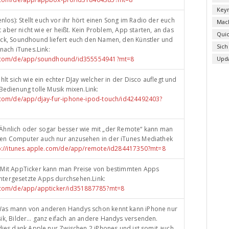
Key
enlos): Stellt euch vor ihr hört einen Song im Radio der euch
Mac
sst aber nicht wie er heißt. Kein Problem, App starten, an das
Qui
ack, Soundhound liefert euch den Namen, den Künstler und
Sich
 nach iTunes.Link:
le.com/de/app/soundhound/id355554941?mt=8
Upd
ühlt sich wie ein echter DJay welcher in der Disco auflegt und
 Bedienung tolle Musik mixen.Link:
e.com/de/app/djay-fur-iphone-ipod-touch/id424492403?
: Ähnlich oder sogar besser wie mit „der Remote“ kann man
en Computer auch nur anzusehen in der iTunes Mediathek
p://itunes.apple.com/de/app/remote/id284417350?mt=8
): Mit AppTicker kann man Preise von bestimmten Apps
tergesetzte Apps durchsehen.Link:
e.com/de/app/appticker/id351887785?mt=8
 Was mann von anderen Handys schon kennt kann iPhone nur
ik, Bilder… ganz eifach an andere Handys versenden.
 dies dank Apple nur Zwischen 2 iPhones und ist somit auch