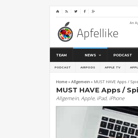
⌂




An A
TEAM
NEWS
PODCAST
PODCAST
AIRPODS
APPLE TV
APP
Home
»
Allgemein
»
MUST HAVE Apps / Spiel
MUST HAVE Apps / Spie
Allgemein
,
Apple
,
iPad
,
iPhone