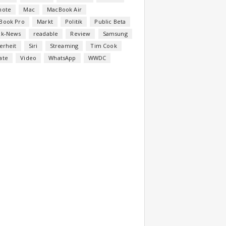
note
Mac
MacBook Air
Book Pro
Markt
Politik
Public Beta
ck-News
readable
Review
Samsung
erheit
Siri
Streaming
Tim Cook
ate
Video
WhatsApp
WWDC