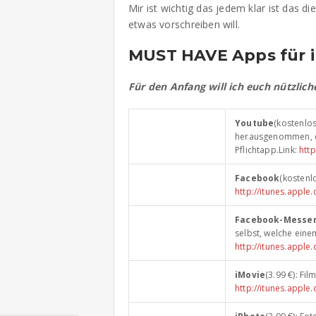
Mir ist wichtig das jedem klar ist das 
etwas vorschreiben will.
MUST HAVE Apps für i
Für den Anfang will ich euch nützlich
Youtube
(kostenlo
herausgenommen, da
Pflichtapp.Link:
htt
Facebook
(kostenl
http://itunes.app
Facebook-Messe
selbst, welche eine
http://itunes.app
iMovie
(3.99 €): Fi
http://itunes.appl