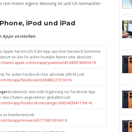
dies rein meine eigene Meinung ist und ich niemanden
Phone, iPod und iPad
e Apps vorstellen.
s): Apple hat mit iOS 6 die App aus dem Standard Sortiment
rum ist das für jeden Youtube Nutzer eine absolute
p://itunes.apple.com/us/app/youtube/id544007664?mt=8
os): Für jeden Facebook User absolute pflicht.Link:
le.com/de/app/facebook/id284882215?mt=8
nger
(kostenlos): eine tolle Ergänzung zur Facebook App
m das Chatten angenehmer gestalltet.Link:
le.com/de/app/facebook-messenger/id454638411?mt=8
lme zu bearbeitenLink:
e.com/de/app/imovie/id377298193?mt=8