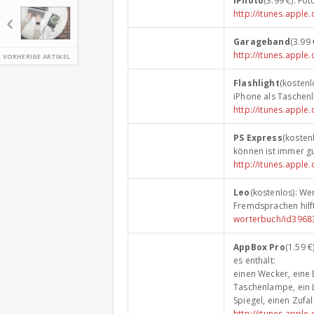
iPhoto
(3.99 €): Fo
http://itunes.appl
Garageband
(3.99 
http://itunes.app
VORHERIGE ARTIKEL
Flashlight
(kostenl
iPhone als Taschenl
http://itunes.apple
PS Express
(kosten
können ist immer gu
http://itunes.app
Leo
(kostenlos): W
Fremdsprachen hilft
worterbuch/id396
AppBox Pro
(1.59 
es enthält:
einen Wecker, eine 
Taschenlampe, ein L
Spiegel, einen Zufal
http://itunes.app