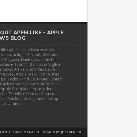
OUT APFELLIKE - APPLE
WS BLOG
llike ist ein schnellwachsendes
tschsprachiges Technik, Web und
le Magazin. Dank des versierten
akteure-Team finden Leser täglich
e News, Artikel und Videos zum
ma Web, Apple, Mac, iPhone, iPad,
gle, Technik und Co. Unser Content
t sich neben Reviews von Technik
 Apple Produkten, Apps oder
eren Zubehörteilen auch aus der
üchteküche und allgemeinen Apple
s zusammen.
EB & TECHNIK MAGAZIN | DESIGN BY
JUERGEN.CO