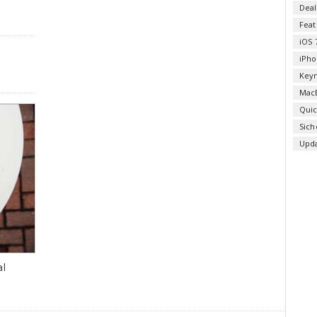
Deal
Fea
iOS 
iPho
n
Key
Mac
Qui
Sich
Upd
al