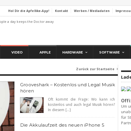
Hol Dir die Apfellike-App!
Kontakt
Werben / Mediadaten
Impress
pple a day keeps the Doctor away
VIDEO
APPLE
HARDWARE
SOFTWARE
Zurück zur Startseite

Lade
Grooveshark – Kostenlos und Legal Musik
hören
Oft kommt die Frage: Wo kann ich
Offi
kostenlos und auch legal Musik hören?
Um u
In diesem [...]
unab
für S
Partn
Die Akkulaufzeit des neuen iPhone 5