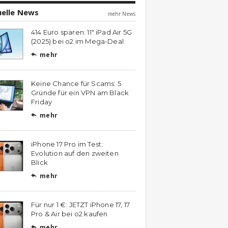
uelle News
mehr News
414 Euro sparen: 11″ iPad Air 5G
(2025) bei o2 im Mega-Deal
mehr

Keine Chance für Scams: 5
Gründe für ein VPN am Black
Friday
mehr

iPhone 17 Pro im Test:
Evolution auf den zweiten
Blick
mehr

Für nur 1 €: JETZT iPhone 17, 17
Pro & Air bei o2 kaufen
mehr
