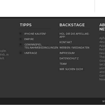
TIPPS
BACKSTAGE
AB
NE
IPHONE KAUFEN?
HOL DIR DIE APFELLIKE-
APP!
Apfe
EMPIRE
deu
KONTAKT
GEWINNSPIEL
App
TEILNAHMEBEDINGUNGEN
WERBEN / MEDIADATEN
Red
pple,
UMFRAGE
IMPRESSUM
neu
Web, in
The
elt.
DATENSCHUTZ
Goo
TEAM
setz
und
WIR SUCHEN DICH!
and
Ger
New
W