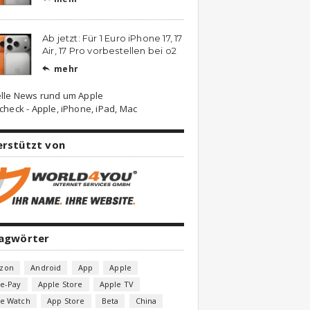
Ab jetzt: Für 1 Euro iPhone 17, 17
Air, 17 Pro vorbestellen bei o2
mehr

lle News rund um Apple
check - Apple, iPhone, iPad, Mac
erstützt von
lagwörter
zon
Android
App
Apple
e-Pay
Apple Store
Apple TV
le Watch
App Store
Beta
China