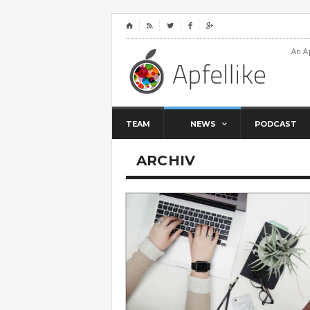
⌂




An A
TEAM
NEWS
PODCAST
ARCHIV