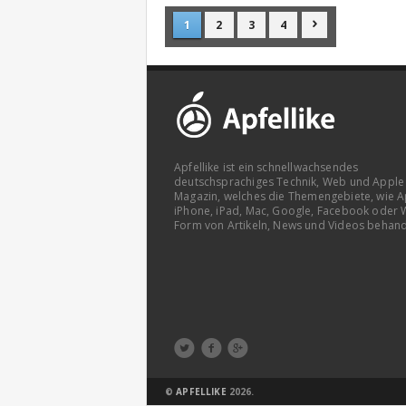
1
2
3
4

Apfellike ist ein schnellwachsendes
deutschsprachiges Technik, Web und Apple
Magazin, welches die Themengebiete, wie A
iPhone, iPad, Mac, Google, Facebook oder 
Form von Artikeln, News und Videos behand



©
APFELLIKE
2026.