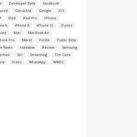
s
Developer Beta
Facebook
tured
Gerüchte
Google
iOS
7
iPad
iPad Pro
iPhone
ne 6
iPhone 8
iPhone 12
iTunes
note
Mac
MacBook Air
Book Pro
Markt
Politik
Public Beta
ck-News
readable
Review
Samsung
erheit
Siri
Streaming
Tim Cook
ate
Video
WhatsApp
WWDC